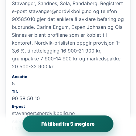
Stavanger, Sandnes, Sola, Randaberg. Registrert
e-post stavanger@nordvikbolig.no og telefon
90585010 gjør det enklere å avklare befaring og
budrunde. Carina Engum, Espen Johnsen og Ola
Sinnes er blant profilene som er koblet til
kontoret. Nordvik-prislisten oppgir provisjon 1-
3,6 %, tilrettelegging 16 900-21 900 kr,
grunnpakke 7 900-14 900 kr og markedspakke
20 500-32 900 kr.
Ansatte
5
Tlf.
90 58 50 10
E-post
stavanger@nordvikbolig.no
Adresse
Få tilbud fra 5 meglere
Lars Hertervigs gate 3, 4005 Stavanger