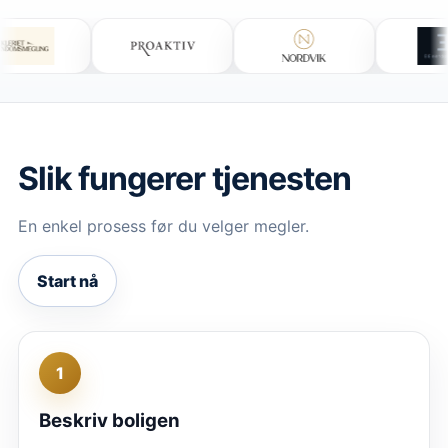
EiendomsMegler 1
Aktiv
PrivatMegleren
Mekleriet
Proaktiv
No
Slik fungerer tjenesten
En enkel prosess før du velger megler.
Start nå
1
Beskriv boligen