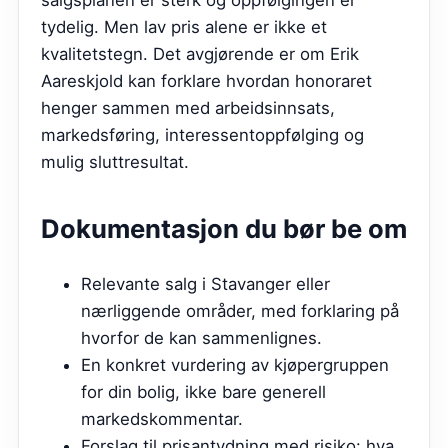
salgsplanen er sterk og oppfølgingen er
tydelig. Men lav pris alene er ikke et
kvalitetstegn. Det avgjørende er om
Erik
Aareskjold
kan forklare hvordan honoraret
henger sammen med arbeidsinnsats,
markedsføring, interessentoppfølging og
mulig sluttresultat.
Dokumentasjon du bør be om
Relevante salg i
Stavanger
eller
nærliggende områder, med forklaring på
hvorfor de kan sammenlignes.
En konkret vurdering av kjøpergruppen
for din bolig, ikke bare generell
markedskommentar.
Forslag til prisantydning med risiko: hva