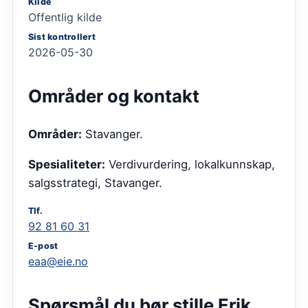
Kilde
Offentlig kilde
Sist kontrollert
2026-05-30
Områder og kontakt
Områder:
Stavanger
.
Spesialiteter:
Verdivurdering, lokalkunnskap,
salgsstrategi, Stavanger
.
Tlf.
92 81 60 31
E-post
eaa@eie.no
Spørsmål du bør stille
Erik