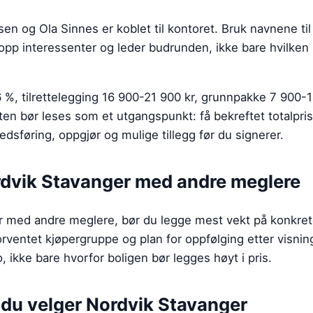
n og Ola Sinnes er koblet til kontoret. Bruk navnene til
 opp interessenter og leder budrunden, ikke bare hvilke
6 %, tilrettelegging 16 900-21 900 kr, grunnpakke 7 900-
n bør leses som et utgangspunkt: få bekreftet totalpris 
kedsføring, oppgjør og mulige tillegg før du signerer.
dvik Stavanger
med andre meglere
 med andre meglere, bør du legge mest vekt på konkre
orventet kjøpergruppe og plan for oppfølging etter visnin
o, ikke bare hvorfor boligen bør legges høyt i pris.
r du velger
Nordvik Stavanger