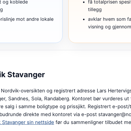
t og koblede
få totalprisen spesi
ng
tillegg
rislinje mot andre lokale
avklar hvem som fak
visning og gjenno
ik Stavanger
ordvik-oversikten og registrert adresse Lars Hertervig
nger, Sandnes, Sola, Randaberg. Kontoret bør vurderes ut 
alg i samme boligtype og prissjikt. Registrert e-post/t
g budrunde direkte med kontoret via e-post stavanger@no
 Stavanger sin nettside
før du sammenligner tilbudet m