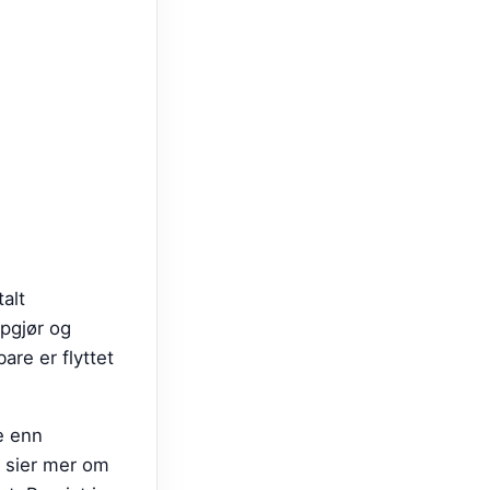
alt
ppgjør og
bare er flyttet
e enn
r sier mer om