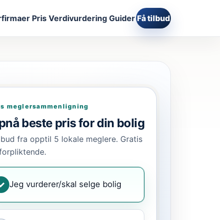
firmaer
Pris
Verdivurdering
Guider
Få tilbud
is meglersammenligning
nå beste pris for din bolig
ilbud fra opptil 5 lokale meglere. Gratis
forpliktende.
Jeg vurderer/skal selge bolig
✓