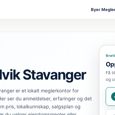
Byer
Megler
Grat
Opp
vik Stavanger
Få t
og u
anger er et lokalt meglerkontor for
er ser du anmeldelser, erfaringer og det
om pris, lokalkunnskap, salgsplan og
ør du velger eiendomsmegler eller