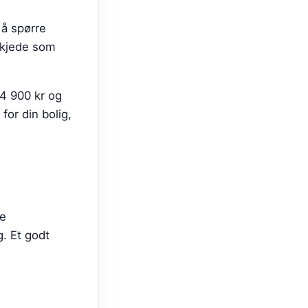
 å spørre
n kjede som
14 900 kr og
for din bolig,
te
g. Et godt