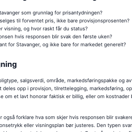
Stavanger som grunnlag for prisantydningen?
selges til forventet pris, ikke bare provisjonsprosenten?
 visning, og hvor raskt får du status?
onsen hvis responsen blir svak den første uken?
vant for Stavanger, og ikke bare for markedet generelt?
gning
ligtype, salgsverdi, område, markedsføringspakke og avt
t deles opp i provisjon, tilrettelegging, markedsføring, o
se om et lavt honorar faktisk er billig, eller om kostnader 
r også forklare hva som skjer hvis responsen blir svaker
nnonsetrykk eller visningsplan bør justeres. Den typen sva