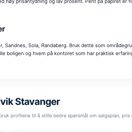
 høy prisantydning og lav prosent. Pent på papiret er fin
er
ger, Sandnes, Sola, Randaberg. Bruk dette som områdegr
elle boligen og hvem på kontoret som har praktisk erfari
vik Stavanger
bruk profilene til å stille bedre spørsmål om salgsplan, pris