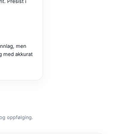
t. Presist i
unnlag, men
ng med akkurat
 og oppfølging.