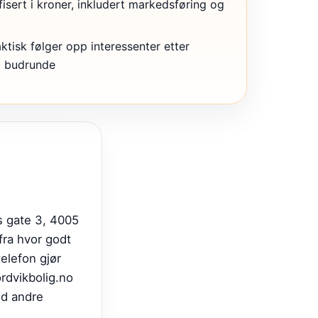
fisert i kroner, inkludert markedsføring og
tisk følger opp interessenter etter
m budrunde
s gate 3, 4005
fra hvor godt
elefon gjør
rdvikbolig.no
ed andre