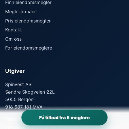
Finn eiendomsmegler
Meglerfirmaer
Pris eiendomsmegler
Kontakt
Om oss
For eiendomsmeglere
Utgiver
Spinvest AS
Søndre Skogveien 22L
5055
Bergen
918 687 181 MVA
Få tilbud fra 5 meglere
Personvern
Informasjonskapsler