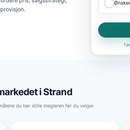
rdere pris, salgsstrategi,
Ønsker
 provisjon.
Tje
gmarkedet
i Strand
ålene du bør stille megleren før du velger.