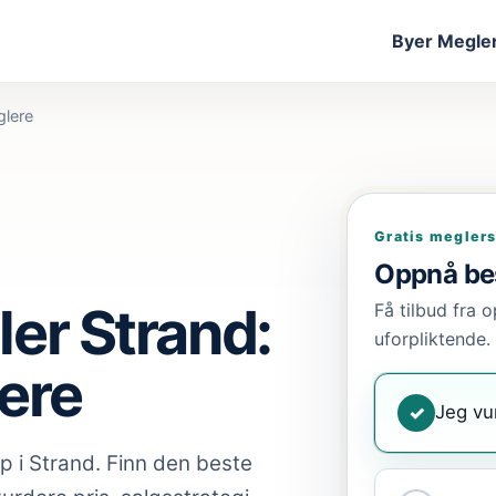
Byer
Megler
glere
Gratis megler
Oppnå bes
er Strand:
Få tilbud fra o
uforpliktende.
ere
Jeg vu
✓
ap
i Strand
. Finn den beste