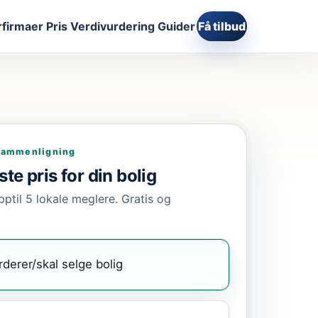
firmaer
Pris
Verdivurdering
Guider
Få tilbud
sammenligning
te pris for din bolig
pptil 5 lokale meglere. Gratis og
rderer/skal selge bolig