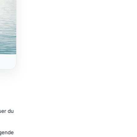
ser du
ggende