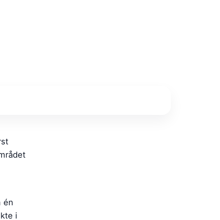
rst
området
m én
kte i