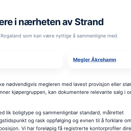
re i nærheten av Strand
r i Rogaland som kan være nyttige å sammenligne med.
Megler Åkrehamn
e nødvendigvis megleren med lavest provisjon eller stø
jenner kjøpergruppen, kan dokumentere relevante salg i 
ed lik boligtype og sammenlignbar standard, målrettet
ngstidspunkt og rask oppfølging og evnen til å forklare o
osisjon. Vi har foreløpig få registrerte kontorprofiler dire