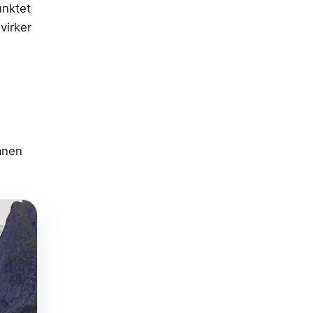
unktet
virker
lanen