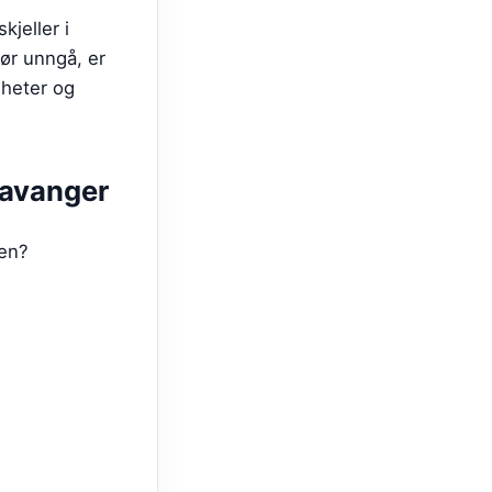
jeller i
ør unngå, er
gheter og
tavanger
gen?