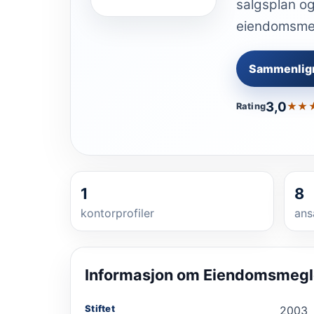
salgsplan og
eiendomsmegl
Sammenlig
3,0
★★
Rating
1
8
kontorprofiler
ans
Informasjon om
Eiendomsmegle
Stiftet
2003