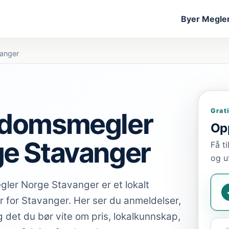
Byer
Megler
anger
Grat
ndomsmegler
Opp
e Stavanger
Få t
og u
ler Norge Stavanger er et lokalt
 for Stavanger. Her ser du anmeldelser,
g det du bør vite om pris, lokalkunnskap,