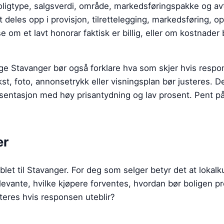
ligtype, salgsverdi, område, markedsføringspakke og avt
t deles opp i provisjon, tilrettelegging, markedsføring, o
se om et lavt honorar faktisk er billig, eller om kostnader 
ge Stavanger
bør også forklare hva som skjer hvis respon
kst, foto, annonsetrykk eller visningsplan bør justeres. 
sentasjon med høy prisantydning og lav prosent. Pent på
er
et til Stavanger. For deg som selger betyr det at loka
levante, hvilke kjøpere forventes, hvordan bør boligen p
steres hvis responsen uteblir?