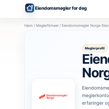
Eiendomsmegler for deg
Hjem
/
Meglerfirmaer
/
Eiendomsmegler Norge Stav
Meglerprofil
Eie
Norg
Eiendomsmeg
meglerkontor
erfaringer o