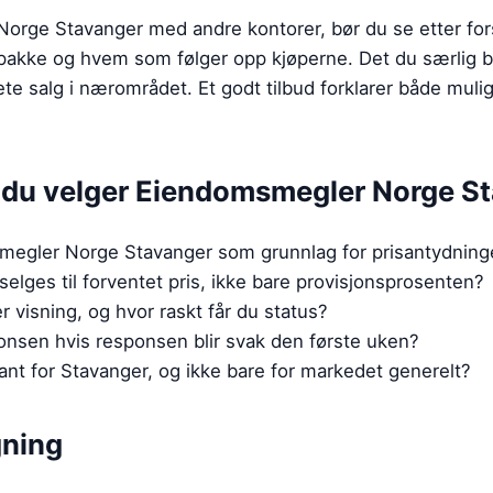
ge Stavanger med andre kontorer, bør du se etter forsk
spakke og hvem som følger opp kjøperne. Det du særlig b
e salg i nærområdet. Et godt tilbud forklarer både muli
r du velger
Eiendomsmegler Norge S
smegler Norge Stavanger som grunnlag for prisantydnin
selges til forventet pris, ikke bare provisjonsprosenten?
 visning, og hvor raskt får du status?
onsen hvis responsen blir svak den første uken?
vant for Stavanger, og ikke bare for markedet generelt?
gning