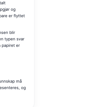
alt
ppgjør og
bare er flyttet
sen blir
Den typen svar
 papiret er
lkunnskap må
resenteres, og