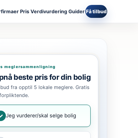
firmaer
Pris
Verdivurdering
Guider
Få tilbud
is meglersammenligning
nå beste pris for din bolig
ilbud fra opptil 5 lokale meglere. Gratis
forpliktende.
Jeg vurderer/skal selge bolig
✓