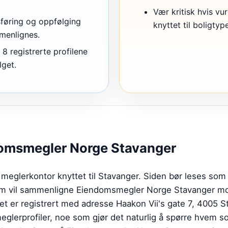
Vær kritisk hvis vu
sføring og oppfølging
knyttet til boligtyp
mmenlignes.
8 registrerte profilene
lget.
omsmegler Norge Stavanger
eglerkontor knyttet til Stavanger. Siden bør leses som
som vil sammenligne Eiendomsmegler Norge Stavanger mo
ret er registrert med adresse Haakon Vii's gate 7, 4005 St
meglerprofiler, noe som gjør det naturlig å spørre hvem s