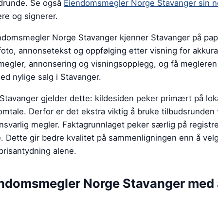
udrunde.
Se også
Eiendomsmegler Norge Stavanger sin n
re og signerer.
iendomsmegler Norge Stavanger kjenner Stavanger på pa
foto, annonsetekst og oppfølging etter visning for akkurat
 megler, annonsering og visningsopplegg, og få megleren t
 nylige salg i Stavanger.
tavanger gjelder dette: kildesiden peker primært på lok
tale. Derfor er det ekstra viktig å bruke tilbudsrunden ti
svarlig megler. Faktagrunnlaget peker særlig på registr
. Dette gir bedre kvalitet på sammenligningen enn å velg
prisantydning alene.
ndomsmegler Norge Stavanger
med 