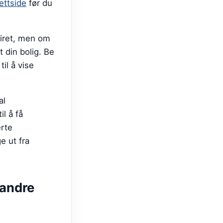
ettside
før du
piret, men om
 din bolig. Be
il å vise
al
l å få
erte
e ut fra
andre