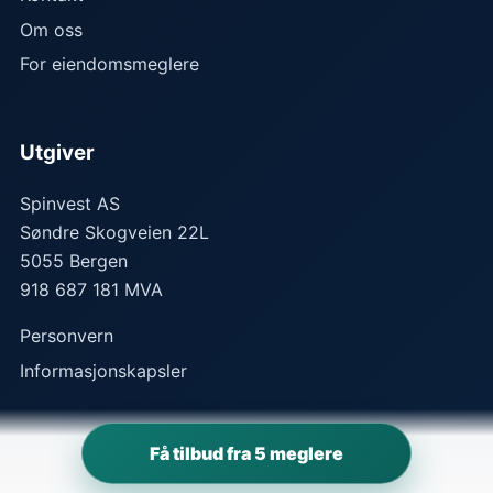
Om oss
For eiendomsmeglere
Utgiver
Spinvest AS
Søndre Skogveien 22L
5055
Bergen
918 687 181 MVA
Personvern
Informasjonskapsler
Få tilbud fra 5 meglere