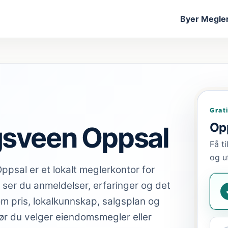
Byer
Megler
Grat
Opp
sveen Oppsal
Få t
og u
psal er et lokalt meglerkontor for
 ser du anmeldelser, erfaringer og det
om pris, lokalkunnskap, salgsplan og
ør du velger eiendomsmegler eller