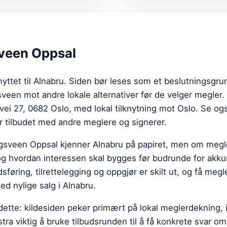
veen Oppsal
ttet til Alnabru. Siden bør leses som et beslutningsgrun
een mot andre lokale alternativer før de velger megler.
ei 27, 0682 Oslo, med lokal tilknytning mot Oslo.
Se og
 tilbudet med andre meglere og signerer.
ogsveen Oppsal kjenner Alnabru på papiret, men om meg
og hvordan interessen skal bygges før budrunde for akkur
føring, tilrettelegging og oppgjør er skilt ut, og få megle
 nylige salg i Alnabru.
dette: kildesiden peker primært på lokal meglerdekning, 
tra viktig å bruke tilbudsrunden til å få konkrete svar om