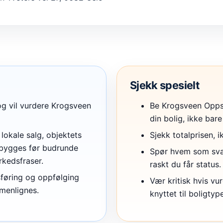
Sjekk spesielt
 og vil vurdere Krogsveen
Be Krogsveen Oppsa
din bolig, ikke bare 
lokale salg, objektets
Sjekk totalprisen, 
 bygges før budrunde
Spør hvem som svare
kedsfraser.
raskt du får status.
sføring og oppfølging
Vær kritisk hvis vur
mmenlignes.
knyttet til boligtyp