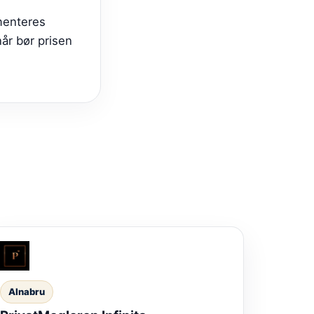
menteres
når bør prisen
Alnabru