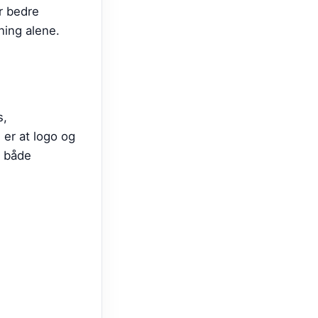
r bedre
ning alene.
s,
er at logo og
r både