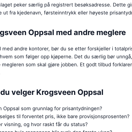
aget peker særlig på registrert besøksadresse. Dette gi
 ut fra kjedenavn, førsteinntrykk eller høyeste prisantyd
gsveen Oppsal
med andre meglere
d andre kontorer, bør du se etter forskjeller i totalpri
hvem som følger opp kjøperne. Det du særlig bør unngå, 
 megleren som skal gjøre jobben. Et godt tilbud forklare
.
r du velger
Krogsveen Oppsal
en Oppsal som grunnlag for prisantydningen?
selges til forventet pris, ikke bare provisjonsprosenten?
 visning, og hvor raskt får du status?