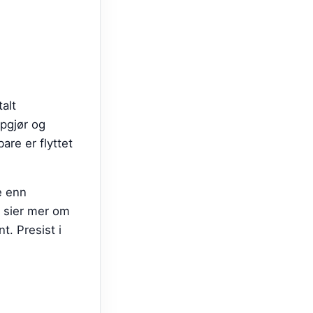
alt
ppgjør og
bare er flyttet
e enn
r sier mer om
t. Presist i