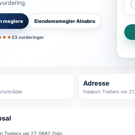
vurdering.
n meglere
Eiendomsmegler Alnabru
★★★
33 vurderinger
Adresse
r/områder
Haakon Tveters vei 27
psal
 Tveters vei 27, 0682 Oslo