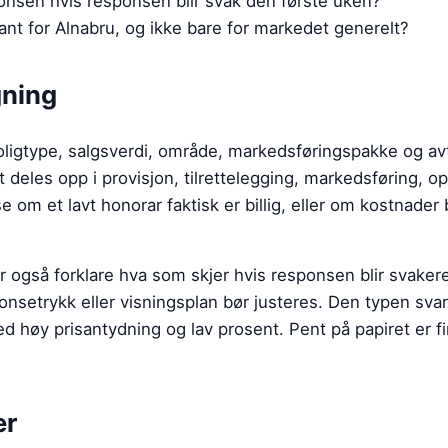
onsen hvis responsen blir svak den første uken?
ant for Alnabru, og ikke bare for markedet generelt?
gning
ligtype, salgsverdi, område, markedsføringspakke og avt
t deles opp i provisjon, tilrettelegging, markedsføring, o
se om et lavt honorar faktisk er billig, eller om kostnader 
 også forklare hva som skjer hvis responsen blir svaker
nnonsetrykk eller visningsplan bør justeres. Den typen sva
 høy prisantydning og lav prosent. Pent på papiret er fin
er