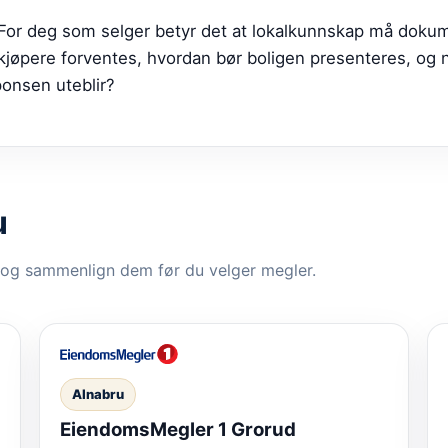
. For deg som selger betyr det at lokalkunnskap må doku
e kjøpere forventes, hvordan bør boligen presenteres, og 
ponsen uteblir?
u
 og sammenlign dem før du velger megler.
Alnabru
EiendomsMegler 1 Grorud