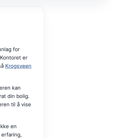
nlag for
 Kontoret er
så
Krogsveen
leren kan
at din bolig.
ren til å vise
ikke en
 erfaring,