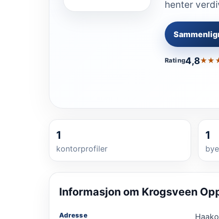
henter verdi
Sammenlig
4,8
★★
Rating
1
1
kontorprofiler
bye
Informasjon om
Krogsveen Op
Adresse
Haakon