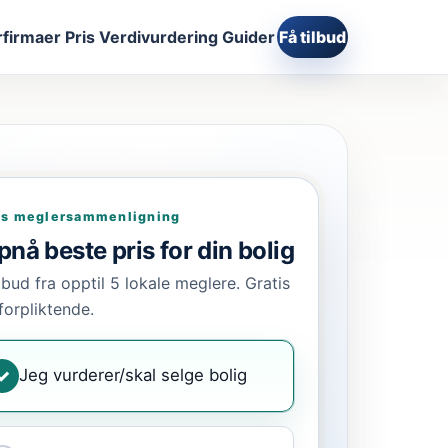
firmaer
Pris
Verdivurdering
Guider
Få tilbud
is meglersammenligning
nå beste pris for din bolig
ilbud fra opptil 5 lokale meglere. Gratis
forpliktende.
Jeg vurderer/skal selge bolig
✓