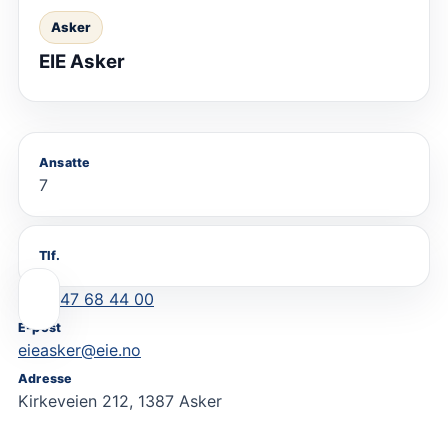
Asker
EIE Asker
Ansatte
7
Tlf.
47 68 44 00
E-post
eieasker@eie.no
Adresse
Kirkeveien 212, 1387 Asker