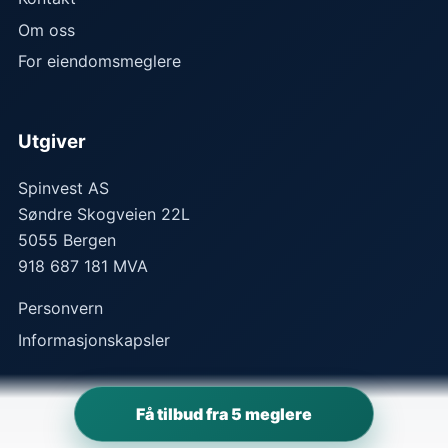
Om oss
For eiendomsmeglere
Utgiver
Spinvest AS
Søndre Skogveien 22L
5055
Bergen
918 687 181 MVA
Personvern
Informasjonskapsler
Få tilbud fra 5 meglere