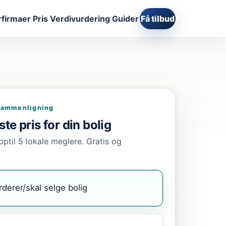
firmaer
Pris
Verdivurdering
Guider
Få tilbud
sammenligning
te pris for din bolig
pptil 5 lokale meglere. Gratis og
rderer/skal selge bolig