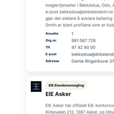
meglertjenester i Bekkestua, Oslo, 
e-post bekkestua@dnbeiendom.no 
gjør det enklere å avklare befarin
Smith er blant profilene som er kobl
1
Ansatte
991 067 728
Org.nr.
97 42 90 00
Tlf.
bekkestua@dnbeiend
E-post
Gamle Ringeriksvei 37
Adresse
EIE Eiendomsmegling
EIE Asker
EIE Asker har offisiell EIE-kontoro
Kirkeveien 212, 1387 Asker, og tilby