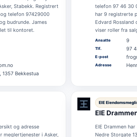
Asker, Stabekk. Registrert
telefon 97 46 30
og telefon 97429000
har 9 registrerte 
g og budrunde. James
Edvard Rossland o
et til kontoret.
viser roller fra s
9
Ansatte
97 4
Tlf.
fro
E-post
om.no
Henr
Adresse
, 1357 Bekkestua
EIE Eiendomsmegli
EIE Dramme
versikt og adresse
EIE Drammen har o
r meglertjenester i Asker,
Nedre Storgate 13