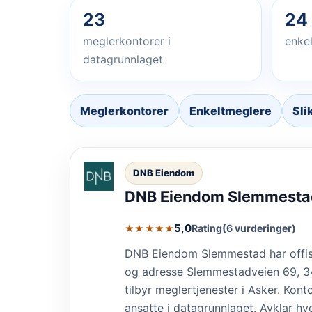
23
24
meglerkontorer i
enkel
datagrunnlaget
Meglerkontorer
Enkeltmeglere
Sli
DNB Eiendom
DNB Eiendom Slemmesta
5,0
Rating
(6 vurderinger)
★★★★★
DNB Eiendom Slemmestad har offis
og adresse Slemmestadveien 69, 
tilbyr meglertjenester i Asker. Kont
ansatte i datagrunnlaget. Avklar hv