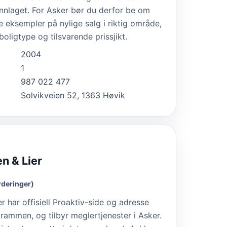
nnlaget. For Asker bør du derfor be om
 eksempler på nylige salg i riktig område,
ligtype og tilsvarende prissjikt.
2004
1
987 022 477
Solvikveien 52, 1363 Høvik
n & Lier
rderinger)
 har offisiell Proaktiv-side og adresse
ammen, og tilbyr meglertjenester i Asker.