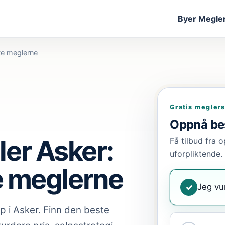
Byer
Megler
te meglerne
Gratis megler
Oppnå bes
er Asker:
Få tilbud fra o
uforpliktende.
e meglerne
Jeg vu
✓
ap
i Asker
. Finn den beste