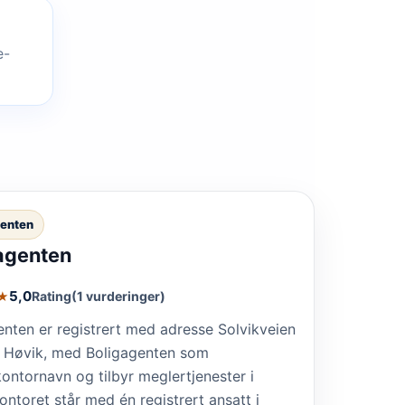
e-
genten
agenten
5,0
Rating
(1 vurderinger)
★
enten er registrert med adresse Solvikveien
 Høvik, med Boligagenten som
ontornavn og tilbyr meglertjenester i
ontoret står med én registrert ansatt i