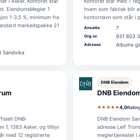
er i Asker. Kontoret står
Kontoret står med 7 reg
get. EiendomsMegler 1
hvem som faktisk blir a
sjon 1-3,5 %, minimum fra
kontornavn som står i 
 standard markedspakke 21
7
Ansatte
931 803 
Org.nr.
Albums g
Adresse
8 Sandvika
DNB Eiendom
trum
DNB Eiendom
4,0
Ratin
★★★★★
isiell DNB-
DNB Eiendom Sandv
 1, 1383 Asker, og tilbyr
adresse Leif Trons
tår med 12 registrerte
meglertjenester i 