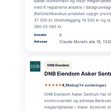
kjede-/kontornavn og tilbyr meglertjenest
med 6 registrerte ansatte i datagrunnla
Østfold/Akershus-prislisten oppgir provi
37 500 kr, tilrettelegging 14 500 kr og
360-25 585 kr.
6
Ansatte
Claude Monets alle 18, 133
Adresse
DNB Eiendom
DNB Eiendom Asker Sen
4,1
Rating
(14 vurderinger)
★★★★★
DNB Eiendom Asker Sentrum har off
kontoroversikt og adresse Bankveien
meglertjenester i Asker. Kontoret s