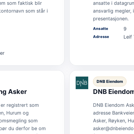
em som faktisk blir
ansatte i datagrun
 kontornavn som står i
ansvarlig megler, 
presentasjonen.
9
Ansatte
Leif
Adresse
er
DNB Eiendom
ng Asker
DNB Eiendom
er registrert som
DNB Eiendom Asker
en, Hurum og
adresse Bankveien 
domsmegling som
Asker, Røyken, Hu
 bør du derfor be om
asker@dnbeiendom