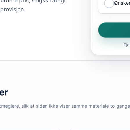
rdere pris, salgsstrategi,
Ønsker
 provisjon.
Tje
er
meglere, slik at siden ikke viser samme materiale to ganger.