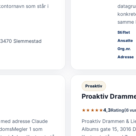
 kontornavn som står i
datagru
konkrete
samme bo
Stiftet
 3470 Slemmestad
Ansatte
Org.nr.
Adresse
Proaktiv
Proaktiv Dramme
4,3
Rating
(6 vu
★★★★★
t med adresse Claude
Proaktiv Drammen & Lier
endomsMegler 1 som
Albums gate 15, 3016 Dr