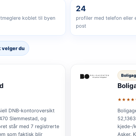
24
tmeglere koblet til byen
profiler med telefon eller 
post
k velger du
Boliga
d
Bolig
★★★★
iell DNB-kontoroversikt
Boligag
3470 Slemmestad, og
52,1363
oret står med 7 registrerte
kjede-/k
em som faktisk blir
Asker. K