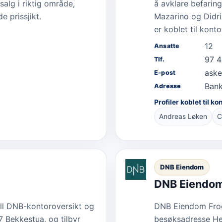
alg i riktig område,
å avklare befarin
 prissjikt.
Mazarino og Didri
er koblet til konto
12
Ansatte
97 4
Tlf.
ask
E-post
Bank
Adresse
Profiler koblet til ko
Andreas Løken
C
DNB Eiendom
DNB Eiendom
ll DNB-kontoroversikt og
DNB Eiendom Frogn
7 Bekkestua, og tilbyr
besøksadresse Hen