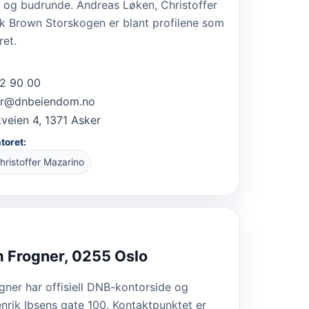
g og budrunde. Andreas Løken, Christoffer
k Brown Storskogen er blant profilene som
ret.
2 90 00
er@dnbeiendom.no
veien 4, 1371 Asker
ntoret:
hristoffer Mazarino
 Frogner, 0255 Oslo
er har offisiell DNB-kontorside og
rik Ibsens gate 100. Kontaktpunktet er