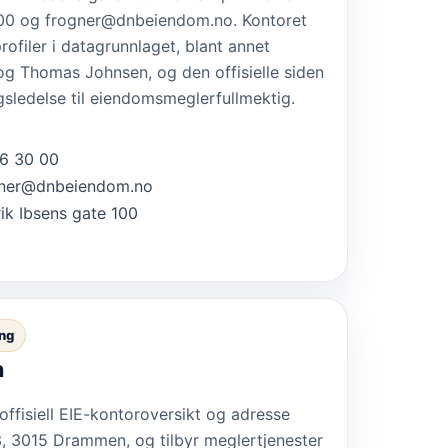
 00 og frogner@dnbeiendom.no. Kontoret
profiler i datagrunnlaget, blant annet
g Thomas Johnsen, og den offisielle siden
algsledelse til eiendomsmeglerfullmektig.
6 30 00
gner@dnbeiendom.no
ik Ibsens gate 100
ng
n
ffisiell EIE-kontoroversikt og adresse
, 3015 Drammen, og tilbyr meglertjenester