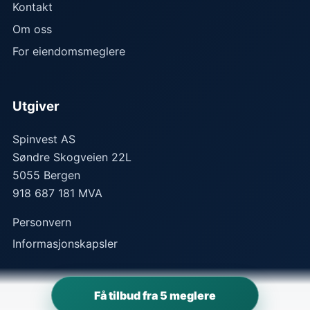
Kontakt
Om oss
For eiendomsmeglere
Utgiver
Spinvest AS
Søndre Skogveien 22L
5055
Bergen
918 687 181 MVA
Personvern
Informasjonskapsler
Få tilbud fra 5 meglere