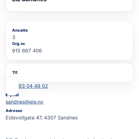
Ansatte
3
Org.nr.
915 667 406
Tlf.
93 04 49 02
E-post
sandnes@eie.no
Adresse
Eidsvollgata 47, 4307 Sandnes