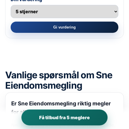
Gi vurdering
Vanlige spørsmål om
Sne
Eiendomsmegling
Er
Sne Eiendomsmegling
riktig megler
for alle?
Få tilbud fra 5 meglere
Nei. Riktig valg avhenger av boligtype, område,