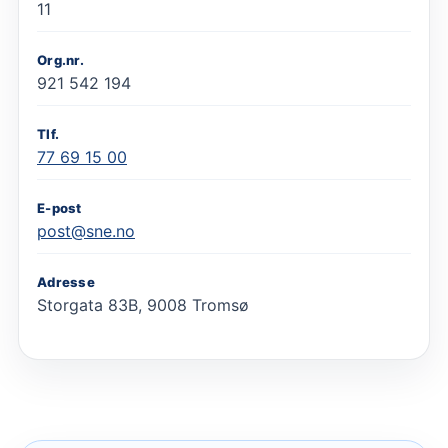
11
Org.nr.
921 542 194
Tlf.
77 69 15 00
E-post
post@sne.no
Adresse
Storgata 83B, 9008 Tromsø