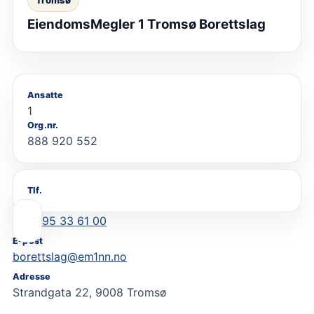
Tromsø
EiendomsMegler 1 Tromsø Borettslag
Ansatte
1
Org.nr.
888 920 552
Tlf.
95 33 61 00
E-post
borettslag@em1nn.no
Adresse
Strandgata 22, 9008 Tromsø