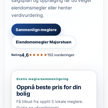
salgsplan og oppfølging før du velger
eiendomsmegler eller henter
verdivurdering.
Sammenlign meglere
Eiendomsmegler Majorstuen
4,6
★★★★★
152 vurderinger
Rating
Gratis meglersammenligning
Oppnå beste pris for din
bolig
Få tilbud fra opptil 5 lokale meglere.
Gratis og uforpliktende.