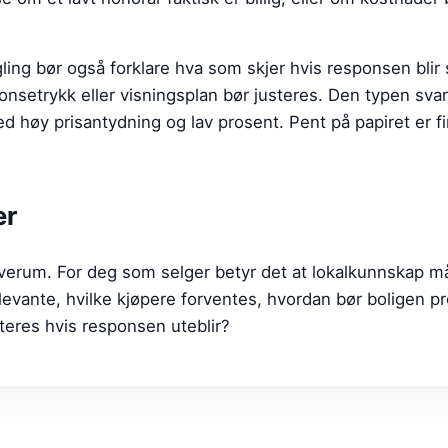
ling
bør også forklare hva som skjer hvis responsen blir
nnonsetrykk eller visningsplan bør justeres. Den typen sva
 høy prisantydning og lav prosent. Pent på papiret er fin
er
lverum. For deg som selger betyr det at lokalkunnskap m
levante, hvilke kjøpere forventes, hvordan bør boligen p
steres hvis responsen uteblir?