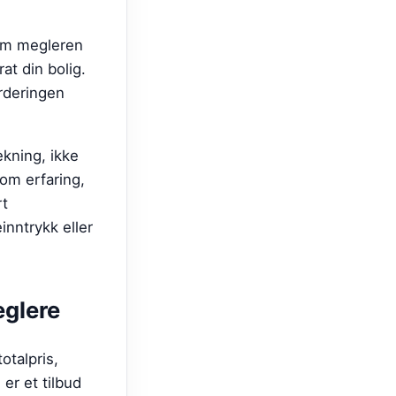
 om megleren
at din bolig.
rderingen
kning, ikke
 om erfaring,
rt
inntrykk eller
glere
otalpris,
er et tilbud