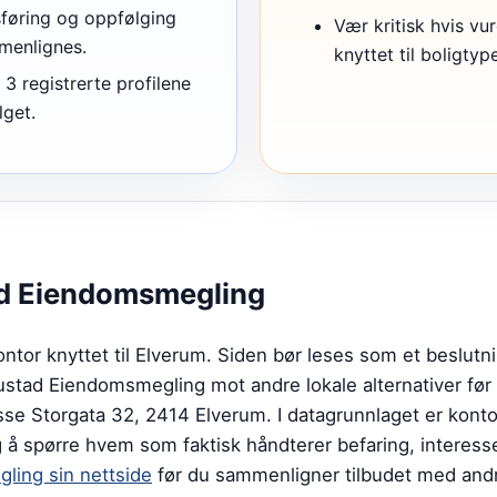
sføring og oppfølging
Vær kritisk hvis vur
mmenlignes.
knyttet til boligtyp
3 registrerte profilene
lget.
d Eiendomsmegling
tor knyttet til Elverum. Siden bør leses som et beslutn
ustad Eiendomsmegling mot andre lokale alternativer før
se Storgata 32, 2414 Elverum. I datagrunnlaget er kontor
ig å spørre hvem som faktisk håndterer befaring, interess
ling sin nettside
før du sammenligner tilbudet med and