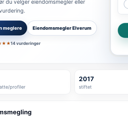
ør du velger eiendomsmegler eller
vurdering.
n meglere
Eiendomsmegler Elverum
★★★
14 vurderinger
2017
atte/profiler
stiftet
omsmegling