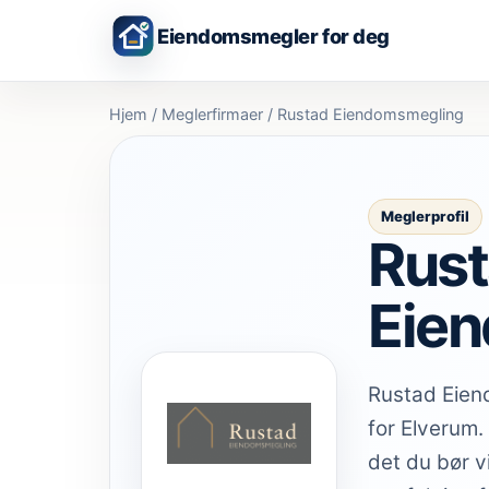
Eiendomsmegler for deg
Hjem
/
Meglerfirmaer
/
Rustad Eiendomsmegling
Meglerprofil
Rus
Eie
Rustad Eien
for Elverum.
det du bør v