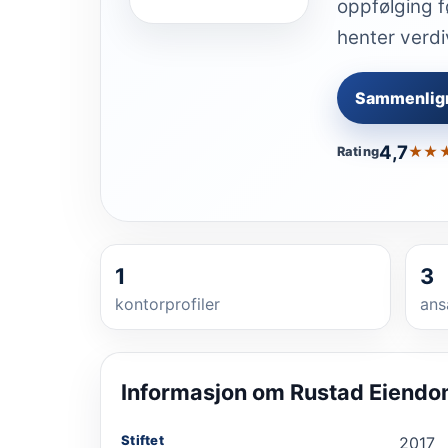
oppfølging f
henter verdi
Sammenlig
4,7
★★
Rating
1
3
kontorprofiler
ans
Informasjon om
Rustad Eiend
Stiftet
2017