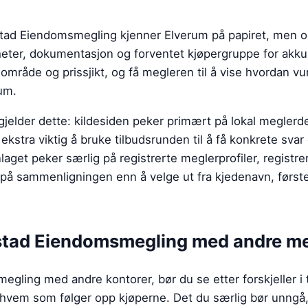
ustad Eiendomsmegling kjenner Elverum på papiret, men
heter, dokumentasjon og forventet kjøpergruppe for akkur
råde og prissjikt, og få megleren til å vise hvordan vu
um.
jelder dette: kildesiden peker primært på lokal meglerde
ekstra viktig å bruke tilbudsrunden til å få konkrete svar
get peker særlig på registrerte meglerprofiler, registre
 på sammenligningen enn å velge ut fra kjedenavn, første
tad Eiendomsmegling
med andre me
ing med andre kontorer, bør du se etter forskjeller i t
hvem som følger opp kjøperne. Det du særlig bør unngå, 