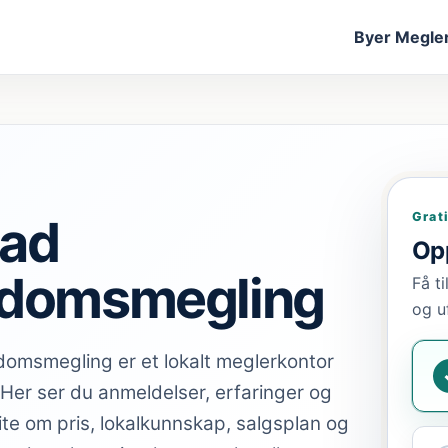
Byer
Megler
Grat
tad
Opp
ndomsmegling
Få t
og u
domsmegling er et lokalt meglerkontor
 Her ser du anmeldelser, erfaringer og
ite om pris, lokalkunnskap, salgsplan og