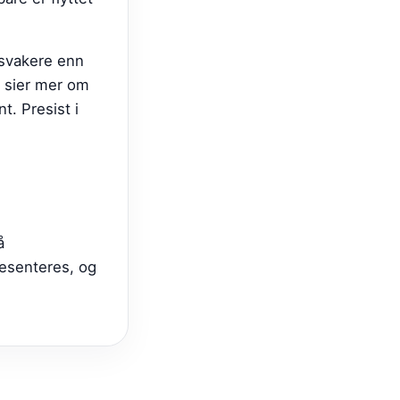
 svakere enn
r sier mer om
t. Presist i
å
resenteres, og