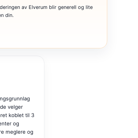
deringen av Elverum blir generell og lite
en din.
ingsgrunnlag
 de velger
et koblet til 3
enter og
re meglere og