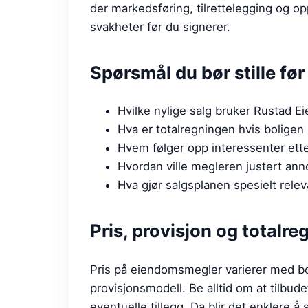
der markedsføring, tilrettelegging og opp
svakheter før du signerer.
Spørsmål du bør stille fø
Hvilke nylige salg bruker Rustad 
Hva er totalregningen hvis boligen 
Hvem følger opp interessenter etter
Hvordan ville megleren justert ann
Hva gjør salgsplanen spesielt rele
Pris, provisjon og totalre
Pris på eiendomsmegler varierer med bo
provisjonsmodell. Be alltid om at tilbude
eventuelle tillegg. Da blir det enklere å 