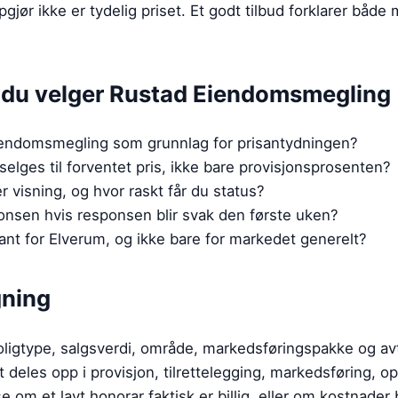
gjør ikke er tydelig priset. Et godt tilbud forklarer både
r du velger
Rustad Eiendomsmegling
Eiendomsmegling som grunnlag for prisantydningen?
selges til forventet pris, ikke bare provisjonsprosenten?
 visning, og hvor raskt får du status?
onsen hvis responsen blir svak den første uken?
vant for Elverum, og ikke bare for markedet generelt?
gning
ligtype, salgsverdi, område, markedsføringspakke og avt
t deles opp i provisjon, tilrettelegging, markedsføring, o
se om et lavt honorar faktisk er billig, eller om kostnader 