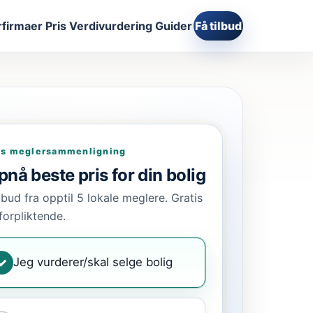
firmaer
Pris
Verdivurdering
Guider
Få tilbud
is meglersammenligning
nå beste pris for din bolig
ilbud fra opptil 5 lokale meglere. Gratis
forpliktende.
Jeg vurderer/skal selge bolig
✓