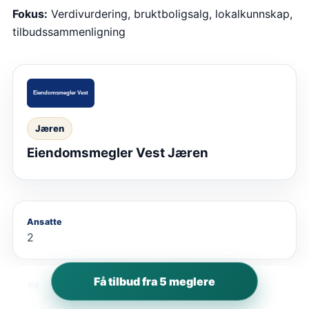
Fokus:
Verdivurdering, bruktboligsalg, lokalkunnskap,
tilbudssammenligning
Jæren
Eiendomsmegler Vest Jæren
Ansatte
2
Få tilbud fra 5 meglere
Tlf.