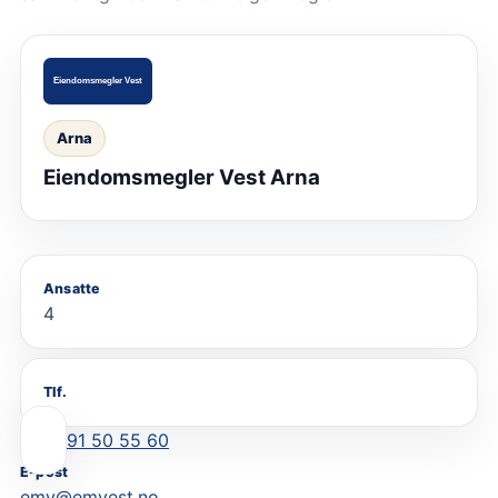
Arna
Eiendomsmegler Vest Arna
Ansatte
4
Tlf.
91 50 55 60
E-post
emv@emvest.no