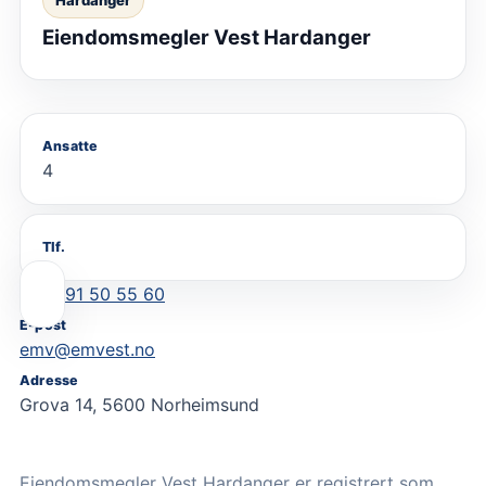
Eiendomsmegler Vest Hardanger
Ansatte
4
Tlf.
91 50 55 60
E-post
emv@emvest.no
Adresse
Grova 14, 5600 Norheimsund
Eiendomsmegler Vest Hardanger er registrert som