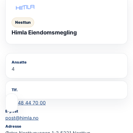
Nesttun
Himla Eiendomsmegling
Ansatte
4
Tlf.
48 44 70 00
E-post
post@himla.no
Adresse