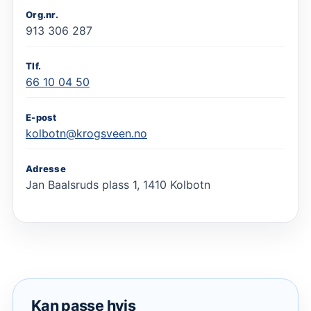
Org.nr.
913 306 287
Tlf.
66 10 04 50
E-post
kolbotn@krogsveen.no
Adresse
Jan Baalsruds plass 1, 1410 Kolbotn
Kan passe hvis