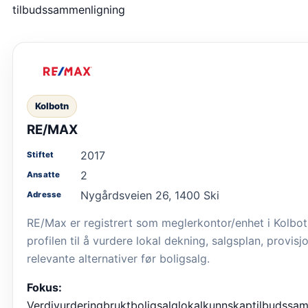
tilbudssammenligning
Kolbotn
RE/MAX
2017
Stiftet
2
Ansatte
Nygårdsveien 26, 1400 Ski
Adresse
RE/Max er registrert som meglerkontor/enhet i Kolbot
profilen til å vurdere lokal dekning, salgsplan, provisj
relevante alternativer før boligsalg.
Fokus:
Verdivurdering
bruktboligsalg
lokalkunnskap
tilbudssa