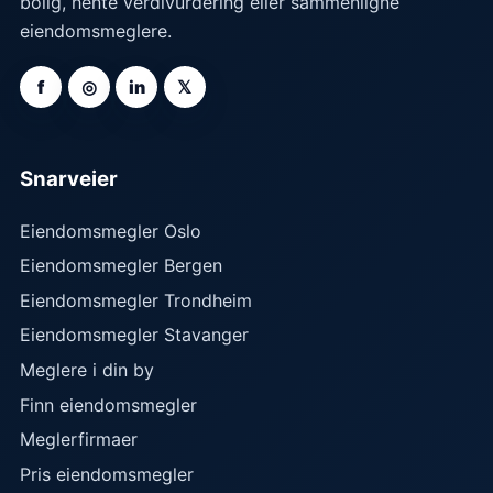
bolig, hente verdivurdering eller sammenligne
eiendomsmeglere.
f
◎
in
𝕏
Snarveier
Eiendomsmegler Oslo
Eiendomsmegler Bergen
Eiendomsmegler Trondheim
Eiendomsmegler Stavanger
Meglere i din by
Finn eiendomsmegler
Meglerfirmaer
Pris eiendomsmegler