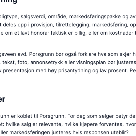
ligtype, salgsverdi, område, markedsføringspakke og avt
t deles opp i provisjon, tilrettelegging, markedsføring, o
se om et lavt honorar faktisk er billig, eller om kostnader 
sveen avd. Porsgrunn
bør også forklare hva som skjer 
, tekst, foto, annonsetrykk eller visningsplan bør juster
k presentasjon med høy prisantydning og lav prosent. Pe
er
n er koblet til Porsgrunn. For deg som selger betyr det
hvilke salg er relevante, hvilke kjøpere forventes, hvo
eller markedsføringen justeres hvis responsen uteblir?