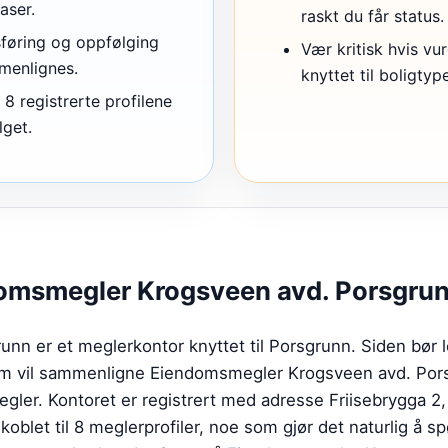
aser.
raskt du får status.
sføring og oppfølging
Vær kritisk hvis vu
mmenlignes.
knyttet til boligtyp
8 registrerte profilene
lget.
omsmegler Krogsveen avd. Porsgru
n er et meglerkontor knyttet til Porsgrunn. Siden bør 
som vil sammenligne Eiendomsmegler Krogsveen avd. Po
megler. Kontoret er registrert med adresse Friisebrygga 2
koblet til 8 meglerprofiler, noe som gjør det naturlig å 