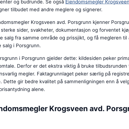
senter og budrunde.
Se også
Eiendomsmegler Krogsveen
ner tilbudet med andre meglere og signerer.
endomsmegler Krogsveen avd. Porsgrunn kjenner Porsgru
sterke sider, svakheter, dokumentasjon og forventet kj
 salg fra samme område og prissjikt, og få megleren til
salg i Porsgrunn.
grunn i Porsgrunn gjelder dette: kildesiden peker primæ
tale. Derfor er det ekstra viktig å bruke tilbudsrunden ti
svarlig megler. Faktagrunnlaget peker særlig på registr
. Dette gir bedre kvalitet på sammenligningen enn å velg
prisantydning alene.
ndomsmegler Krogsveen avd. Porsg