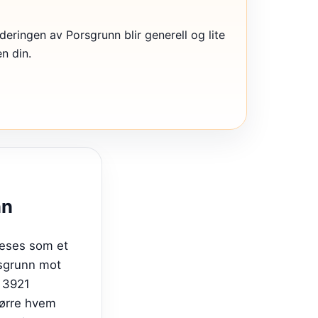
rderingen av Porsgrunn blir generell og lite
en din.
nn
leses som et
rsgrunn mot
, 3921
spørre hvem