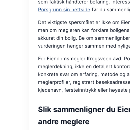
som faktisk håndterer befaring, interes
Porsgrunn sin nettside
før du sammenlig
Det viktigste spørsmålet er ikke om Ei
men om megleren kan forklare boligens 
akkurat din bolig. Be om sammenlignbare
vurderingen henger sammen med nylige 
For Eiendomsmegler Krogsveen avd. Pors
meglerdekning, ikke en detaljert kontorom
konkrete svar om erfaring, metode og an
meglerprofiler, registrert besøksadresse
kjedenavn, førsteinntrykk eller høyeste 
Slik sammenligner du
Eie
andre meglere