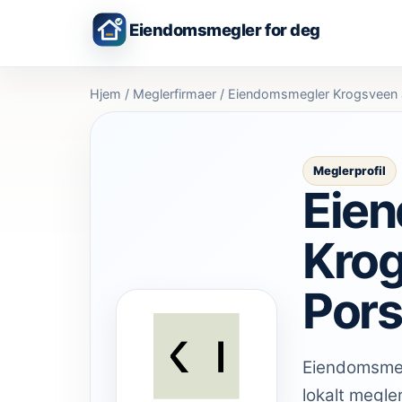
Eiendomsmegler for deg
Hjem
/
Meglerfirmaer
/
Eiendomsmegler Krogsveen 
Meglerprofil
Eie
Krog
Por
Eiendomsmeg
lokalt megle