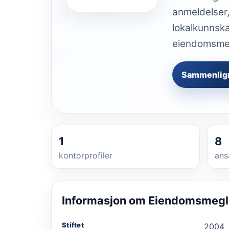
anmeldelser,
lokalkunnska
eiendomsmegl
Sammenlig
1
8
kontorprofiler
ans
Informasjon om
Eiendomsmegle
Stiftet
2004