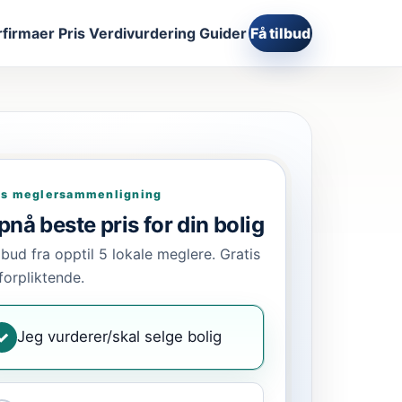
firmaer
Pris
Verdivurdering
Guider
Få tilbud
is meglersammenligning
nå beste pris for din bolig
ilbud fra opptil 5 lokale meglere. Gratis
forpliktende.
Jeg vurderer/skal selge bolig
✓