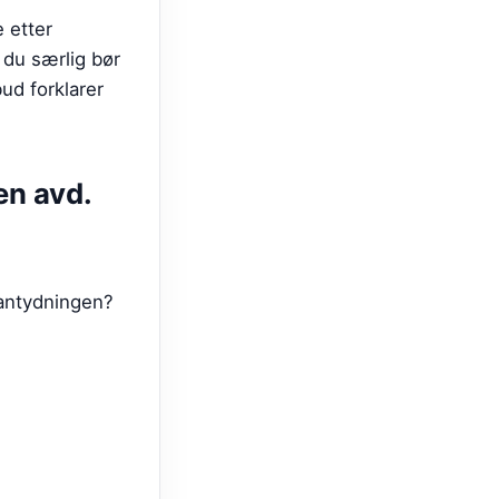
 etter
 du særlig bør
bud forklarer
n avd.
santydningen?