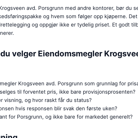
ogsveen avd. Porsgrunn med andre kontorer, bør du se
 markedsføringspakke og hvem som følger opp kjøperne. Det
rettelegging og oppgjør ikke er tydelig priset. Et godt til
nerer.
r du velger
Eiendomsmegler Krogsvee
smegler Krogsveen avd. Porsgrunn som grunnlag for pri
selges til forventet pris, ikke bare provisjonsprosenten?
 visning, og hvor raskt får du status?
onsen hvis responsen blir svak den første uken?
vant for Porsgrunn, og ikke bare for markedet generelt?
gning