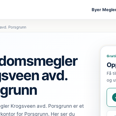
Byer
Megler
avd. Porsgrunn
ndomsmegler
Grat
Opp
sveen avd.
Få t
og u
sgrunn
ler Krogsveen avd. Porsgrunn er et
rkontor for Porsgrunn. Her ser du