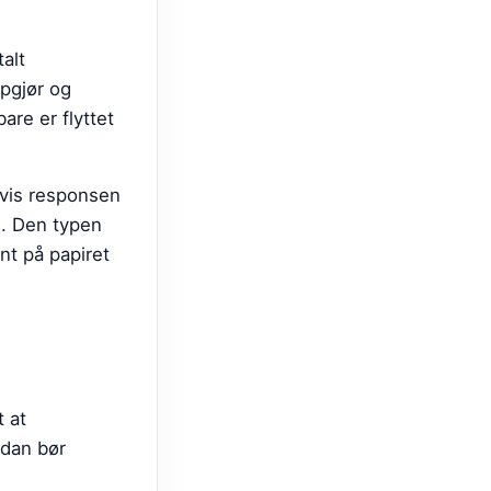
alt
ppgjør og
bare er flyttet
hvis responsen
es. Den typen
nt på papiret
 at
rdan bør