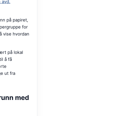
 avd.
nn på papiret,
øpergruppe for
 å vise hvordan
rt på lokal
l å få
erte
e ut fra
runn
med