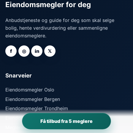
Eiendomsmegler for deg
Anbudstjeneste og guide for deg som skal selge
bolig, hente verdivurdering eller sammenligne
eiendomsmeglere.
f
◎
in
𝕏
Snarveier
Eiendomsmegler Oslo
Eiendomsmegler Bergen
Eiendomsmegler Trondheim
Eiendomsmegler Stavanger
Få tilbud fra 5 meglere
Meglere i din by