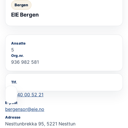
Bergen
EIE Bergen
Ansatte
5
Org.nr.
936 982 581
Tlf.
40 00 52 21
E-post
bergensor@eie.no
Adresse
Nesttunbrekka 95, 5221 Nesttun