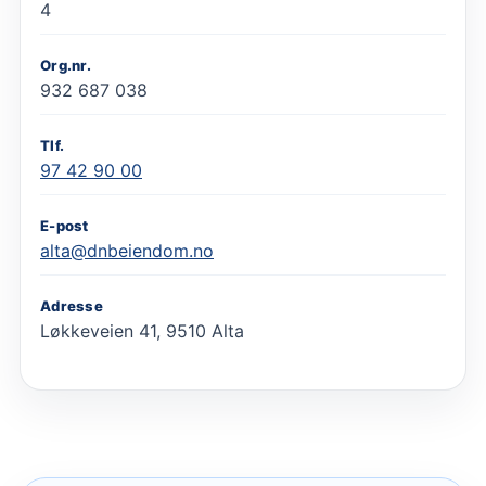
4
Org.nr.
932 687 038
Tlf.
97 42 90 00
E-post
alta@dnbeiendom.no
Adresse
Løkkeveien 41, 9510 Alta