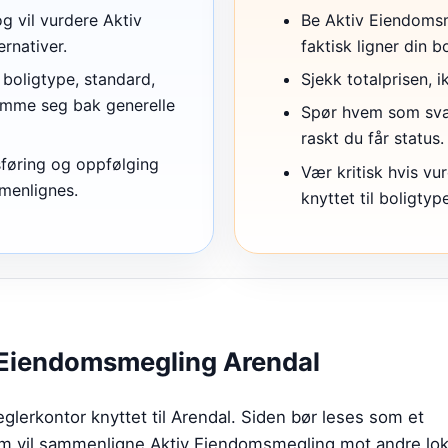
og vil vurdere Aktiv
Be Aktiv Eiendoms
rnativer.
faktisk ligner din bo
 boligtype, standard,
Sjekk totalprisen, 
emme seg bak generelle
Spør hvem som svare
raskt du får status.
sføring og oppfølging
Vær kritisk hvis vur
mmenlignes.
knyttet til boligtyp
 Eiendomsmegling Arendal
lerkontor knyttet til Arendal. Siden bør leses som et
om vil sammenligne Aktiv Eiendomsmegling mot andre lok