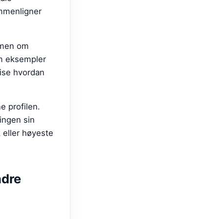
mmenligner
, men om
om eksempler
vise hvordan
e profilen.
ingen sin
 eller høyeste
dre