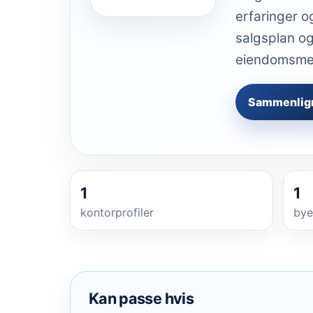
erfaringer o
salgsplan og
eiendomsmegl
Sammenlig
1
1
kontorprofiler
bye
Kan passe hvis