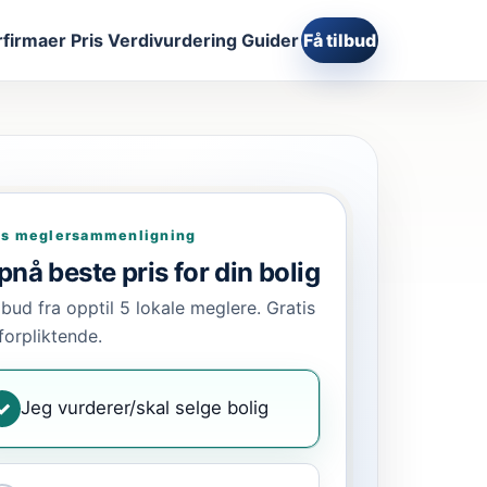
firmaer
Pris
Verdivurdering
Guider
Få tilbud
is meglersammenligning
nå beste pris for din bolig
ilbud fra opptil 5 lokale meglere. Gratis
forpliktende.
Jeg vurderer/skal selge bolig
✓