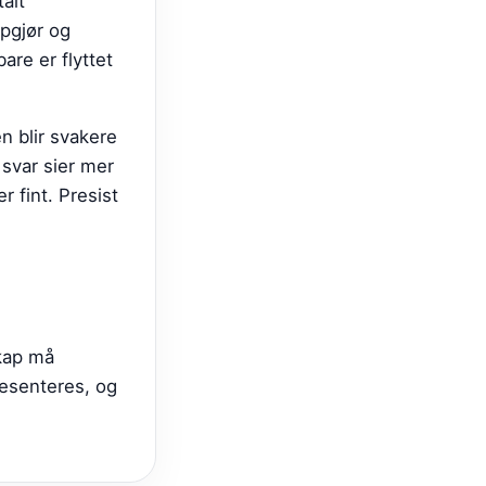
alt
ppgjør og
bare er flyttet
n blir svakere
 svar sier mer
 fint. Presist
skap må
resenteres, og