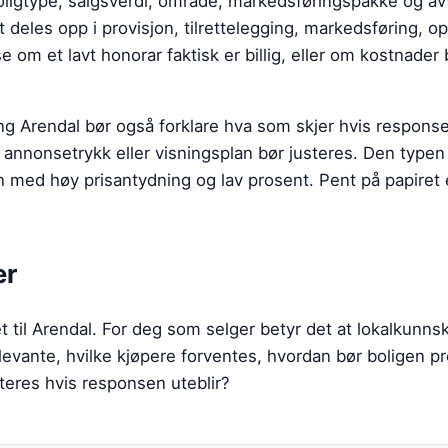
ligtype, salgsverdi, område, markedsføringspakke og avt
t deles opp i provisjon, tilrettelegging, markedsføring, o
se om et lavt honorar faktisk er billig, eller om kostnader 
ng Arendal
bør også forklare hva som skjer hvis response
o, annonsetrykk eller visningsplan bør justeres. Den typen
 med høy prisantydning og lav prosent. Pent på papiret er
er
 til Arendal. For deg som selger betyr det at lokalkunn
levante, hvilke kjøpere forventes, hvordan bør boligen p
steres hvis responsen uteblir?