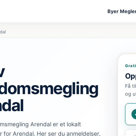
Byer
Megler
dal
v
Grat
Opp
ndomsmegling
Få t
og u
dal
msmegling Arendal er et lokalt
 for Arendal. Her ser du anmeldelser,