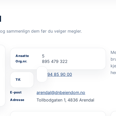
l
 og sammenlign dem før du velger megler.
Me
5
Ansatte
br
895 479 322
Org.nr.
kj
he
94 85 90 00
Tlf.
arendal@dnbeiendom.no
E-post
Tollbodgaten 1, 4836 Arendal
Adresse