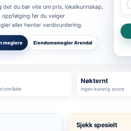
g det du bør vite om pris, lokalkunnskap,
 oppfølging før du velger
er eller henter verdivurdering.
n meglere
Eiendomsmegler Arendal
Nøkternt
r/områder
ingen kunstig score
Sjekk spesielt