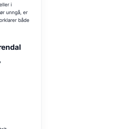
ller i
ør unngå, er
forklarer både
rendal
?