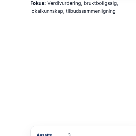
Fokus:
Verdivurdering, bruktboligsalg,
lokalkunnskap, tilbudssammenligning
3
Ansatte