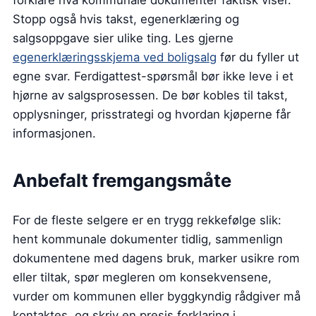
forklare hva kommunale dokumenter faktisk viser.
Stopp også hvis takst, egenerklæring og
salgsoppgave sier ulike ting. Les gjerne
egenerklæringsskjema ved boligsalg
før du fyller ut
egne svar. Ferdigattest-spørsmål bør ikke leve i et
hjørne av salgsprosessen. De bør kobles til takst,
opplysninger, prisstrategi og hvordan kjøperne får
informasjonen.
Anbefalt fremgangsmåte
For de fleste selgere er en trygg rekkefølge slik:
hent kommunale dokumenter tidlig, sammenlign
dokumentene med dagens bruk, marker usikre rom
eller tiltak, spør megleren om konsekvensene,
vurder om kommunen eller byggkyndig rådgiver må
kontaktes, og skriv en presis forklaring i