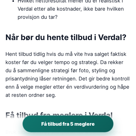
Hvilket nettoresultat mener du er realistisk i
Verdal etter alle kostnader, ikke bare hvilken
provisjon du tar?
Når bør du hente tilbud i Verdal?
Hent tilbud tidlig hvis du må vite hva salget faktisk
koster før du velger tempo og strategi. Da rekker
du å sammenligne strategi før foto, styling og
prisantydning låser retningen. Det gir bedre kontroll
enn å velge megler etter én verdivurdering og håpe
at resten ordner seg.
Få tilbud fra meglere i Verdal
Få tilbud fra 5 meglere
Bruk siden som et startpunkt for å sammenligne