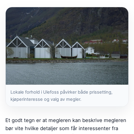
Lokale forhold i Ulefoss påvirker både prissetting,
kjøperinteresse og valg av megler.
Et godt tegn er at megleren kan beskrive megleren
bør vite hvilke detaljer som får interessenter fra