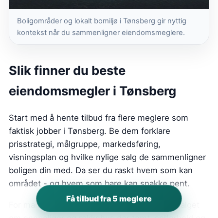
Boligområder og lokalt bomiljø i Tønsberg gir nyttig
kontekst når du sammenligner eiendomsmeglere.
Slik finner du beste
eiendomsmegler i Tønsberg
Start med å hente tilbud fra flere meglere som
faktisk jobber i Tønsberg. Be dem forklare
prisstrategi, målgruppe, markedsføring,
visningsplan og hvilke nylige salg de sammenligner
boligen din med. Da ser du raskt hvem som kan
området - og hvem som bare kan snakke pent.
Få tilbud fra 5 meglere
For mange boligselgere i Tønsberg handler valget
om eneboliger og rekkehus der tomt, solforhold og