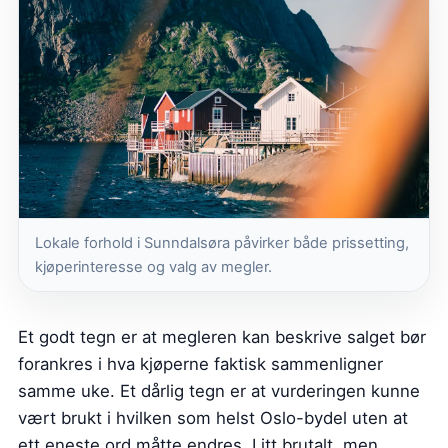
Lokale forhold i Sunndalsøra påvirker både prissetting,
kjøperinteresse og valg av megler.
Et godt tegn er at megleren kan beskrive salget bør
forankres i hva kjøperne faktisk sammenligner
samme uke. Et dårlig tegn er at vurderingen kunne
vært brukt i hvilken som helst Oslo-bydel uten at
ett eneste ord måtte endres. Litt brutalt, men