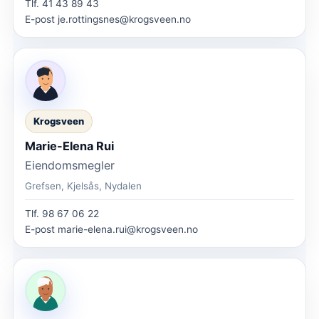
Tlf.
41 43 89 43
E-post
je.rottingsnes@krogsveen.no
Krogsveen
Marie-Elena Rui
Eiendomsmegler
Grefsen, Kjelsås, Nydalen
Tlf.
98 67 06 22
E-post
marie-elena.rui@krogsveen.no