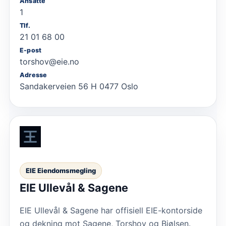
Ansatte
1
Tlf.
21 01 68 00
E-post
torshov@eie.no
Adresse
Sandakerveien 56 H 0477 Oslo
EIE Eiendomsmegling
EIE Ullevål & Sagene
EIE Ullevål & Sagene har offisiell EIE-kontorside
og dekning mot Sagene, Torshov og Bjølsen.