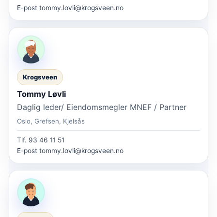
E-post
tommy.lovli@krogsveen.no
Krogsveen
Tommy Løvli
Daglig leder/ Eiendomsmegler MNEF / Partner
Oslo, Grefsen, Kjelsås
Tlf.
93 46 11 51
E-post
tommy.lovli@krogsveen.no