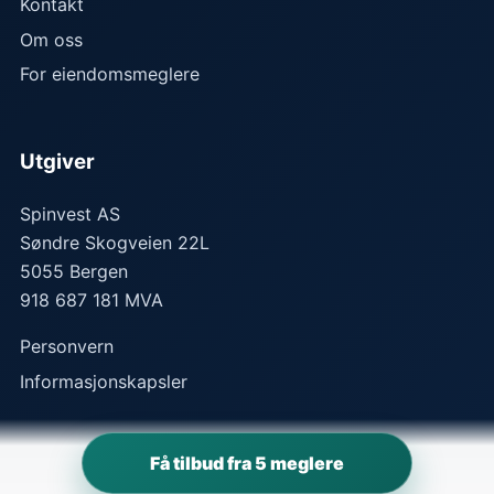
Kontakt
Om oss
For eiendomsmeglere
Utgiver
Spinvest AS
Søndre Skogveien 22L
5055
Bergen
918 687 181 MVA
Personvern
Informasjonskapsler
Få tilbud fra 5 meglere