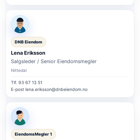
DNB Eiendom
Lena Eriksson
Salgsleder / Senior Eiendomsmegler
Nittedal
Tlf.
93 67 13 51
E-post
lena.eriksson@dnbeiendom.no
EiendomsMegler 1