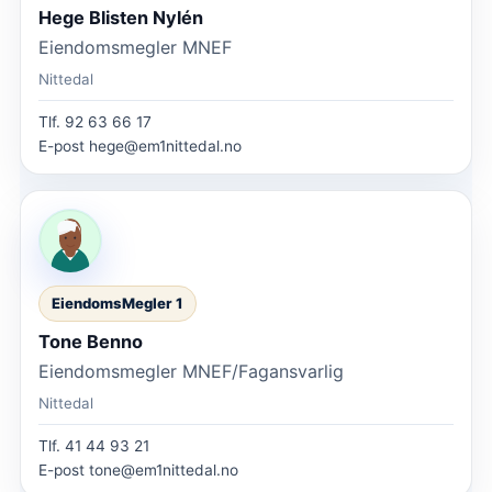
Hege Blisten Nylén
Eiendomsmegler MNEF
Nittedal
Tlf.
92 63 66 17
E-post
hege@em1nittedal.no
EiendomsMegler 1
Tone Benno
Eiendomsmegler MNEF/Fagansvarlig
Nittedal
Tlf.
41 44 93 21
E-post
tone@em1nittedal.no