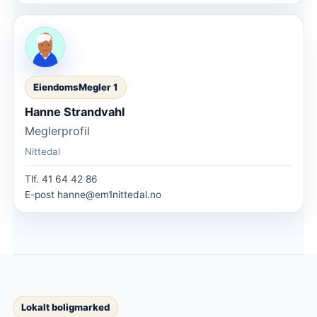
EiendomsMegler 1
Hanne Strandvahl
Meglerprofil
Nittedal
Tlf.
41 64 42 86
E-post
hanne@em1nittedal.no
Lokalt boligmarked