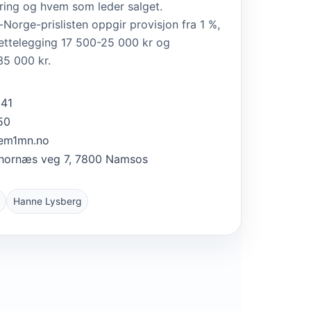
ring og hvem som leder salget.
orge-prislisten oppgir provisjon fra 1 %,
rettelegging 17 500-25 000 kr og
5 000 kr.
841
50
em1mn.no
hornæs veg 7, 7800 Namsos
Hanne Lysberg