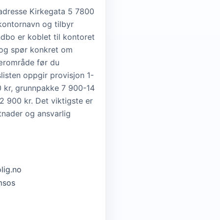
adresse Kirkegata 5 7800
ontornavn og tilbyr
dbo er koblet til kontoret
 og spør konkret om
ærområde før du
listen oppgir provisjon 1-
00 kr, grunnpakke 7 900-14
900 kr. Det viktigste er
tnader og ansvarlig
lig.no
msos