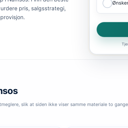
Ønsker
rdere pris, salgsstrategi,
 provisjon.
Tje
msos
meglere, slik at siden ikke viser samme materiale to ganger.