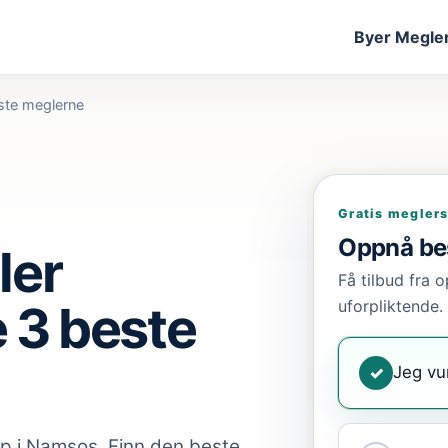
Byer
Megler
ste meglerne
Gratis megler
Oppnå bes
ler
Få tilbud fra o
 3 beste
uforpliktende.
Jeg vu
✓
ap
i Namsos
. Finn den beste