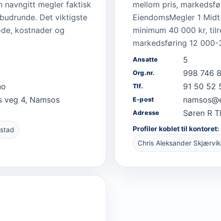
én navngitt megler faktisk
mellom pris, markedsfø
 budrunde. Det viktigste
EiendomsMegler 1 Midt-N
tode, kostnader og
minimum 40 000 kr, til
markedsføring 12 000-3
5
Ansatte
998 746 
Org.nr.
no
91 50 52 
Tlf.
s veg 4, Namsos
namsos@
E-post
Søren R T
Adresse
Profiler koblet til kontoret:
stad
Chris Aleksander Skjærvik