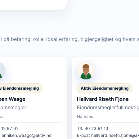
l på befaring: rolle, lokal erfaring, tilgjengelighet og hvem
v Eiendomsmegling
Aktiv Eiendomsmegling
ken Waagø
Hallvard Riseth Fjone
domsmegler
Eiendomsmeglerfullmekti
os
Namsos
 12 97 62
Tlf.
90 23 91 13
t
anniken.waago@aktiv.no
E-post
hallvard.riseth.fjone@ak