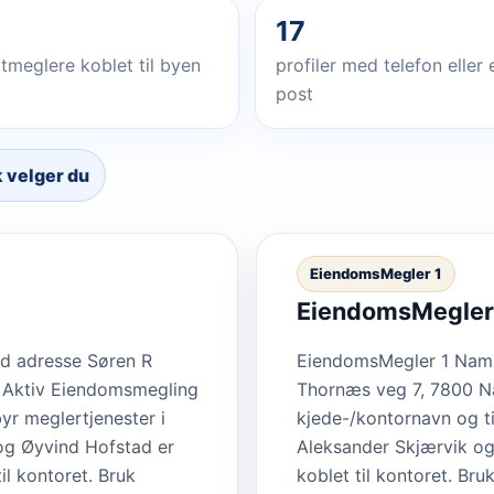
17
tmeglere koblet til byen
profiler med telefon eller 
post
k velger du
EiendomsMegler 1
EiendomsMegler
ed adresse Søren R
EiendomsMegler 1 Nams
 Aktiv Eiendomsmegling
Thornæs veg 7, 7800 
yr meglertjenester i
kjede-/kontornavn og ti
og Øyvind Hofstad er
Aleksander Skjærvik og
il kontoret. Bruk
koblet til kontoret. Bruk