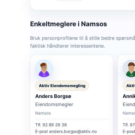
Enkeltmeglere
i Namsos
Bruk personprofilene til å stille bedre spørsmå
faktisk håndterer interessentene.
Aktiv Eiendomsmegling
Akti
Anders Borgsø
Anni
Eiendomsmegler
Eien
Namsos
Nams
Tlf.
92 89 29 38
Tlf.
97
E-post
anders.borgso@aktiv.no
E-pos