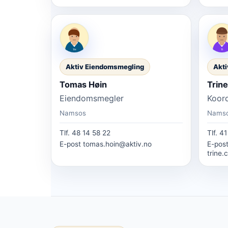
Aktiv Eiendomsmegling
Akti
Tomas Høin
Trine
Eiendomsmegler
Koor
Namsos
Nams
Tlf.
48 14 58 22
Tlf.
41
E-post
tomas.hoin@aktiv.no
E-pos
trine.