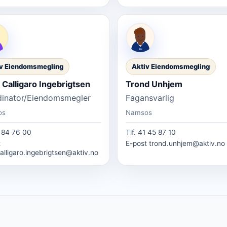
v Eiendomsmegling
Aktiv Eiendomsmegling
 Calligaro Ingebrigtsen
Trond Unhjem
dinator/Eiendomsmegler
Fagansvarlig
os
Namsos
 84 76 00
Tlf.
41 45 87 10
t
E-post
trond.unhjem@aktiv.no
calligaro.ingebrigtsen@aktiv.no