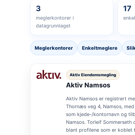
3
17
meglerkontorer i
enkel
datagrunnlaget
Meglerkontorer
Enkeltmeglere
Sli
Aktiv Eiendomsmegling
Aktiv Namsos
Aktiv Namsos er registrert m
Thornæs veg 4, Namsos, med
som kjede-/kontornavn og tilb
Namsos. Torleif Sommerseth 
blant profilene som er koblet t