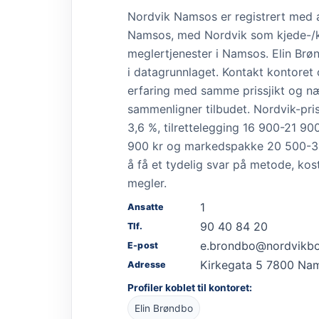
Nordvik Namsos er registrert med 
Namsos, med Nordvik som kjede-/k
meglertjenester i Namsos. Elin Brøn
i datagrunnlaget. Kontakt kontoret
erfaring med samme prissjikt og n
sammenligner tilbudet. Nordvik-pris
3,6 %, tilrettelegging 16 900-21 9
900 kr og markedspakke 20 500-32 
å få et tydelig svar på metode, kos
megler.
1
Ansatte
90 40 84 20
Tlf.
e.brondbo@nordvikbo
E-post
Kirkegata 5 7800 Na
Adresse
Profiler koblet til kontoret:
Elin Brøndbo