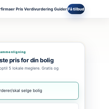
firmaer
Pris
Verdivurdering
Guider
Få tilbud
sammenligning
te pris for din bolig
pptil 5 lokale meglere. Gratis og
rderer/skal selge bolig