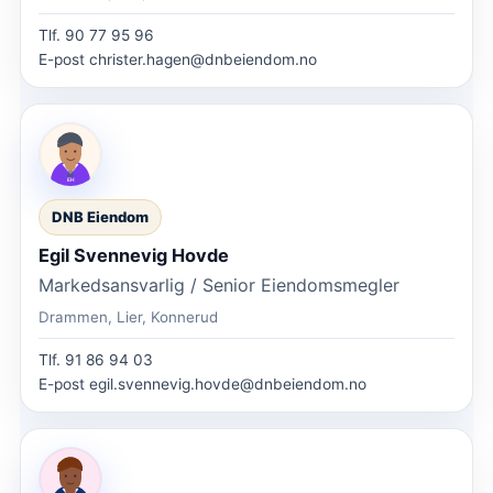
Tlf.
90 77 95 96
E-post
christer.hagen@dnbeiendom.no
DNB Eiendom
Egil Svennevig Hovde
Markedsansvarlig / Senior Eiendomsmegler
Drammen, Lier, Konnerud
Tlf.
91 86 94 03
E-post
egil.svennevig.hovde@dnbeiendom.no