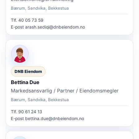
Bærum, Sandvika, Bekkestua
Tlf.
40 05 73 59
E-post
arash.sediqi@dnbeiendom.no
DNB Eiendom
Bettina Due
Markedsansvarlig / Partner / Eiendomsmegler
Bærum, Sandvika, Bekkestua
Tlf.
90 61 24 13
E-post
bettina.due@dnbeiendom.no