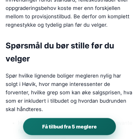
oppgraderingsbehov koste mer enn forskjellen
mellom to provisjonstilbud. Be derfor om komplett
regnestykke og tydelig plan før du velger.
Spørsmål du bør stille før du
velger
Spør hvilke lignende boliger megleren nylig har
solgt i Høvik, hvor mange interessenter de
forventer, hvilke grep som kan øke salgsprisen, hva
som er inkludert i tilbudet og hvordan budrunden
skal håndteres.
Hvilke salg i Høvik mener du er mest relevante
Få tilbud fra 5 meglere
for min bolig, og hvilke bør vi ikke