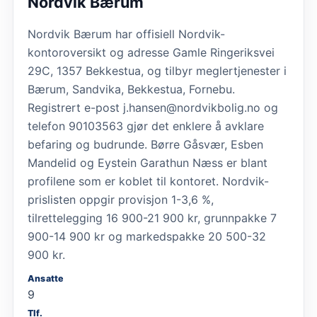
Nordvik Bærum
Nordvik Bærum har offisiell Nordvik-
kontoroversikt og adresse Gamle Ringeriksvei
29C, 1357 Bekkestua, og tilbyr meglertjenester i
Bærum, Sandvika, Bekkestua, Fornebu.
Registrert e-post j.hansen@nordvikbolig.no og
telefon 90103563 gjør det enklere å avklare
befaring og budrunde. Børre Gåsvær, Esben
Mandelid og Eystein Garathun Næss er blant
profilene som er koblet til kontoret. Nordvik-
prislisten oppgir provisjon 1-3,6 %,
tilrettelegging 16 900-21 900 kr, grunnpakke 7
900-14 900 kr og markedspakke 20 500-32
900 kr.
Ansatte
9
Tlf.