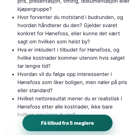
pris, presentasjon, timing, dokumentasjon eller
kjøpergruppe?
Hvor forventer du motstand i budrunden, og
hvordan håndterer du den? Gjelder svaret
konkret for Hønefoss, eller kunne det vært
sagt om hvilken som helst by?
Hva er inkludert i tilbudet for Hønefoss, og
hvilke kostnader kommer utenom hvis salget
tar lengre tid?
Hvordan vil du følge opp interessenter i
Hønefoss som liker boligen, men nøler på pris
eller standard?
Hvilket nettoresultat mener du er realistisk i
Hønefoss etter alle kostnader, ikke bare
hvilken provisjon du tar?
Få tilbud fra 5 meglere
Når bør du hente tilbud i