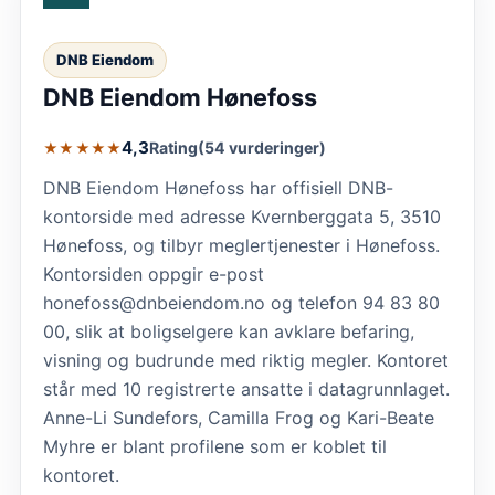
DNB Eiendom
DNB Eiendom Hønefoss
4,3
Rating
(54 vurderinger)
★★★★★
DNB Eiendom Hønefoss har offisiell DNB-
kontorside med adresse Kvernberggata 5, 3510
Hønefoss, og tilbyr meglertjenester i Hønefoss.
Kontorsiden oppgir e-post
honefoss@dnbeiendom.no og telefon 94 83 80
00, slik at boligselgere kan avklare befaring,
visning og budrunde med riktig megler. Kontoret
står med 10 registrerte ansatte i datagrunnlaget.
Anne-Li Sundefors, Camilla Frog og Kari-Beate
Myhre er blant profilene som er koblet til
kontoret.