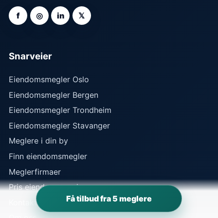
f
◎
in
𝕏
Snarveier
Eiendomsmegler Oslo
Eiendomsmegler Bergen
Eiendomsmegler Trondheim
Eiendomsmegler Stavanger
Meglere i din by
Finn eiendomsmegler
Meglerfirmaer
Pris eiendomsmegler
Få tilbud fra 5 meglere
Kontakt
Om oss