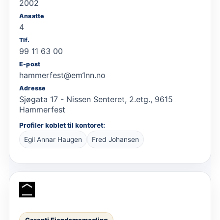
2002
Ansatte
4
Tlf.
99 11 63 00
E-post
hammerfest@em1nn.no
Adresse
Sjøgata 17 - Nissen Senteret, 2.etg., 9615
Hammerfest
Profiler koblet til kontoret:
Egil Annar Haugen
Fred Johansen
Garanti Eiendomsmegling