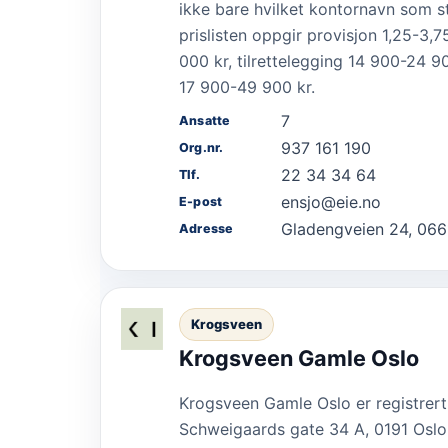
ikke bare hvilket kontornavn som st
prislisten oppgir provisjon 1,25-3
000 kr, tilrettelegging 14 900-24 
17 900-49 900 kr.
7
Ansatte
937 161 190
Org.nr.
22 34 34 64
Tlf.
ensjo@eie.no
E-post
Gladengveien 24, 066
Adresse
Krogsveen
Krogsveen Gamle Oslo
Krogsveen Gamle Oslo er registrer
Schweigaards gate 34 A, 0191 Osl