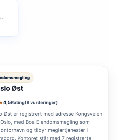
e-
endomsmegling
slo Øst
4,5
Rating
(8 vurderinger)
★
o Øst er registrert med adresse Kongsveien
7 Oslo, med Boa Eiendomsmegling som
ontornavn og tilbyr meglertjenester i
borg. Kontoret står med 7 registrerte