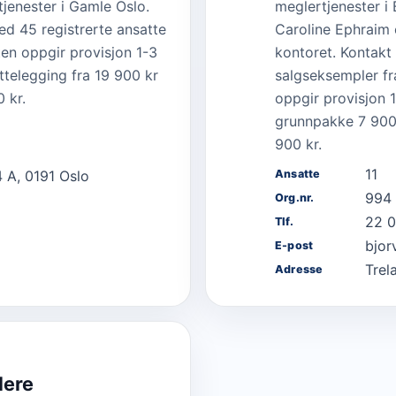
jenester i Gamle Oslo.
meglertjenester i 
ed 45 registrerte ansatte
Caroline Ephraim e
ten oppgir provisjon 1-3
kontoret. Kontakt
ttelegging fra 19 900 kr
salgseksempler fr
 kr.
oppgir provisjon 1
grunnpakke 7 900
900 kr.
11
 A, 0191 Oslo
Ansatte
994
Org.nr.
22 0
Tlf.
bjor
E-post
Trel
Adresse
ere