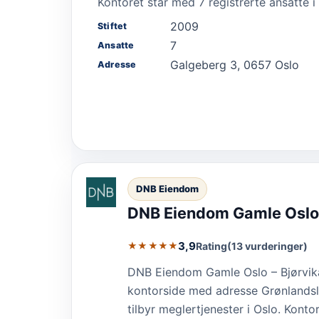
Kontoret står med 7 registrerte ansatte i
2009
Stiftet
7
Ansatte
Galgeberg 3, 0657 Oslo
Adresse
DNB Eiendom
DNB Eiendom Gamle Oslo 
3,9
Rating
(13 vurderinger)
★★★★★
DNB Eiendom Gamle Oslo – Bjørvika 
kontorside med adresse Grønlandsle
tilbyr meglertjenester i Oslo. Konto