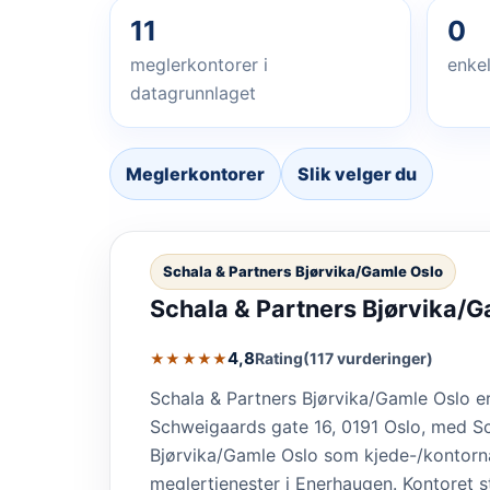
11
0
meglerkontorer i
enkel
datagrunnlaget
Meglerkontorer
Slik velger du
Schala & Partners Bjørvika/Gamle Oslo
Schala & Partners Bjørvika/G
4,8
Rating
(117 vurderinger)
★★★★★
Schala & Partners Bjørvika/Gamle Oslo e
Schweigaards gate 16, 0191 Oslo, med Sc
Bjørvika/Gamle Oslo som kjede-/kontorna
meglertjenester i Enerhaugen. Kontoret s