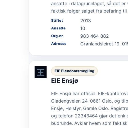
ansatte i datagrunnlaget, så det e
faktisk følger salget fra befaring ti
2013
Stiftet
10
Ansatte
983 464 882
Org.nr.
Grønlandsleiret 19, 0
Adresse
EIE Eiendomsmegling
EIE Ensjø
EIE Ensjø har offisiell EIE-kontorov
Gladengveien 24, 0661 Oslo, og tilb
Ensjø, Helsfyr, Gamle Oslo. Registr
og telefon 22343464 gjør det enkle
budrunde. Avklar hvem som faktisk b