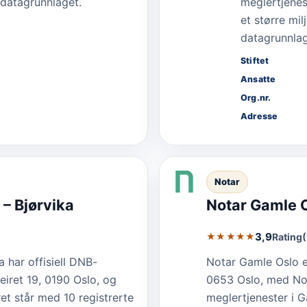
 datagrunnlaget.
meglertjenes
et større mil
datagrunnlag
Stiftet
Ansatte
Org.nr.
Adresse
Notar
– Bjørvika
Notar Gamle 
3,9
Rating
★★★★★
har offisiell DNB-
Notar Gamle Oslo e
iret 19, 0190 Oslo, og
0653 Oslo, med Not
ret står med 10 registrerte
meglertjenester i G