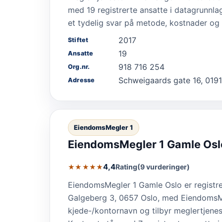
med 19 registrerte ansatte i datagrunnlag
et tydelig svar på metode, kostnader og 
2017
Stiftet
19
Ansatte
918 716 254
Org.nr.
Schweigaards gate 16, 0191
Adresse
EiendomsMegler 1
EiendomsMegler 1 Gamle Osl
4,4
Rating
(9 vurderinger)
★★★★★
EiendomsMegler 1 Gamle Oslo er registr
Galgeberg 3, 0657 Oslo, med EiendomsM
kjede-/kontornavn og tilbyr meglertjenes