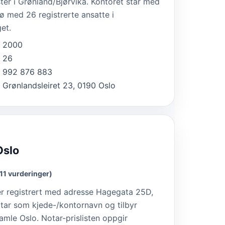
ter i Grønland/Bjørvika. Kontoret står med
jø med 26 registrerte ansatte i
et.
2000
26
992 876 883
Grønlandsleiret 23, 0190 Oslo
Oslo
(11 vurderinger)
r registrert med adresse Hagegata 25D,
ar som kjede-/kontornavn og tilbyr
amle Oslo. Notar-prislisten oppgir