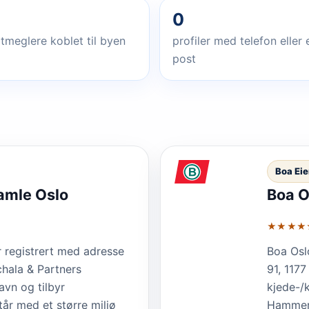
0
tmeglere koblet til byen
profiler med telefon eller 
post
Boa Ei
amle Oslo
Boa O
★★★★
r registrert med adresse
Boa Osl
hala & Partners
91, 117
vn og tilbyr
kjede-/k
tår med et større miljø
Hammers