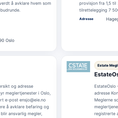
r verdt å avklare hvem som
provisjon fra 1,5 t
l budrunde.
tilrettelegging 7 
Hageg
Adresse
190 Oslo
Estate Meg
EstateOs
ersikt og adresse
EstateOslo 
yr meglertjenester i Oslo,
adresse Kon
ert e-post ensjo@eie.no
Meglerne so
re å avklare befaring og
meglertjene
lir ansvarlig megler,
registrerte 