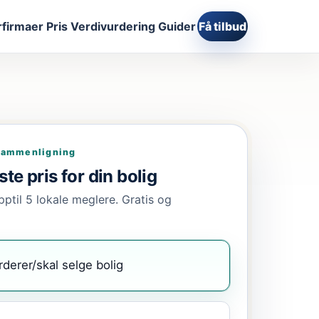
firmaer
Pris
Verdivurdering
Guider
Få tilbud
sammenligning
te pris for din bolig
pptil 5 lokale meglere. Gratis og
rderer/skal selge bolig