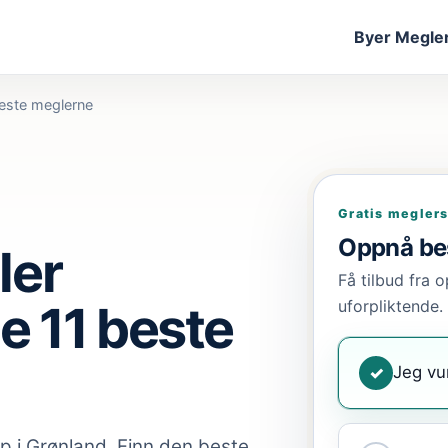
Byer
Megler
este meglerne
Gratis megler
Oppnå bes
ler
Få tilbud fra o
e 11 beste
uforpliktende.
Jeg vu
✓
ap
i Grønland
. Finn den beste