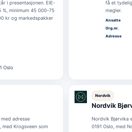
år i presentasjonen. EIE-
få et tydel
,75 %, minimum 45 000-75
megler.
900 kr og markedspakker
Ansatte
Org.nr.
Adresse
1 Oslo
Nordvik
Nordvik Bjør
t med adresse
Nordvik Bjørvika 
o, med Krogsveen som
0191 Oslo, med No