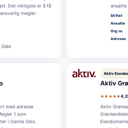
et. Det viktigste er å få
ansatte 
ansvarlig megler.
Stiftet
Ansatte
Org.nr.
Adresse
 Oslo
Aktiv Eiend
o
Aktiv Gr
4,2
★★★★★
ert med adresse
Aktiv Grønla
egler 1 som
Grønlandslei
ter i Gamle Oslo.
Eiendomsmeg