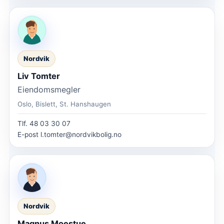
Nordvik
Liv Tomter
Eiendomsmegler
Oslo, Bislett, St. Hanshaugen
Tlf.
48 03 30 07
E-post
l.tomter@nordvikbolig.no
Nordvik
Magnus Moestue