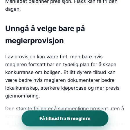
Markedet belønner presisjon. Flaks kan få fri den
dagen.
Unngå å velge bare på
meglerprovisjon
Lav provisjon kan være fint, men bare hvis
megleren fortsatt har en tydelig plan for å skape
konkurranse om boligen. Et litt dyrere tilbud kan
være bedre hvis megleren dokumenterer bedre
lokalkunnskap, sterkere kjøperbase og mer presis
gjennomføring.
Den største feilen er å sammenligne prosent uten å
sammenligne risiko. I Fagerborg kan uklare
Få tilbud fra 5 meglere
tilleggskostnader som gjør et billig tilbud dyrere enn