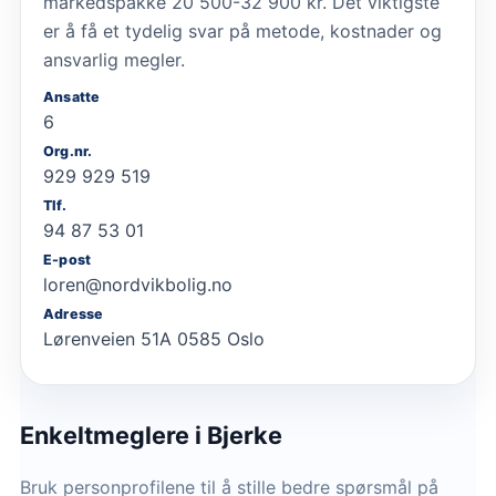
markedspakke 20 500-32 900 kr. Det viktigste
er å få et tydelig svar på metode, kostnader og
ansvarlig megler.
Ansatte
6
Org.nr.
929 929 519
Tlf.
94 87 53 01
E-post
loren@nordvikbolig.no
Adresse
Lørenveien 51A 0585 Oslo
Enkeltmeglere
i Bjerke
Bruk personprofilene til å stille bedre spørsmål på