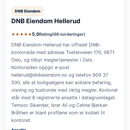
DNB Eiendom
DNB Eiendom Hellerud
5,0
Rating
(68 vurderinger)
★★★★★
DNB Eiendom Hellerud har offisiell DNB-
kontorside med adresse Tvetenveien 170, 0671
Oslo, og tilbyr meglertjenester i Oslo.
Kontorsiden oppgir e-post
hellerud@dnbeiendom.no og telefon 909 37
500, slik at boligselgere kan avklare befaring,
visning og budrunde med riktig megler. Kontoret
står med 8 registrerte ansatte i datagrunnlaget.
Temoor Sikander, Israr Ali og Celine Bjerkan
Bråthen er blant profilene som er koblet til
kontoret.
Ansatte