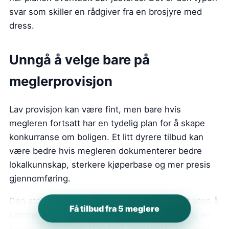
svar som skiller en rådgiver fra en brosjyre med
dress.
Unngå å velge bare på
meglerprovisjon
Lav provisjon kan være fint, men bare hvis
megleren fortsatt har en tydelig plan for å skape
konkurranse om boligen. Et litt dyrere tilbud kan
være bedre hvis megleren dokumenterer bedre
lokalkunnskap, sterkere kjøperbase og mer presis
gjennomføring.
Den største feilen er å sammenligne prosent uten å
Få tilbud fra 5 meglere
sammenligne risiko. I Alna kan svak håndtering av
innvendinger rundt standard, felleskostnader eller