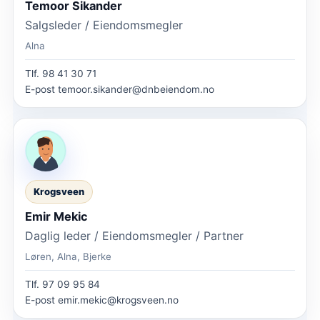
Temoor Sikander
Salgsleder / Eiendomsmegler
Alna
Tlf.
98 41 30 71
E-post
temoor.sikander@dnbeiendom.no
Krogsveen
Emir Mekic
Daglig leder / Eiendomsmegler / Partner
Løren, Alna, Bjerke
Tlf.
97 09 95 84
E-post
emir.mekic@krogsveen.no